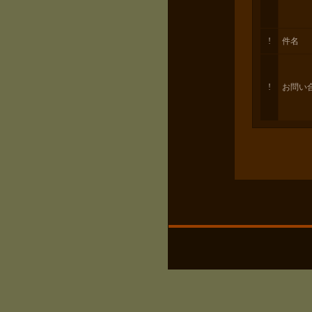
!
件名
!
お問い