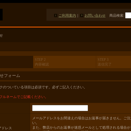
ご利用案内
｜
お問い合わせ
商品検索
:
せ
STEP 2
STEP 3
内容確認
送信完了
せフォーム
クのついている項目は必須です。必ずご記入ください。
フルネームでご記載ください。
メールアドレスをお間違えの場合はお返事が届きません。ご注
い。
また、弊店からのお返事が迷惑メールとして処理される場合が
アドレス