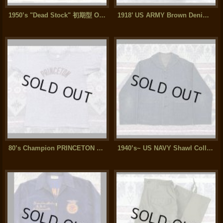
1950’s "Dead Stock" 初期型 OG107 Cotton Sateen Utility Trousers (XL)
1918’ US ARMY Brown Denim Daisy Mae Hat (7 1/8)
80’s Champion PRINCETON 染み込みプリント 88/12 Tee (XL)
1940’s~ US NAVY Shawl Collar Denim Jacket (approx 42)