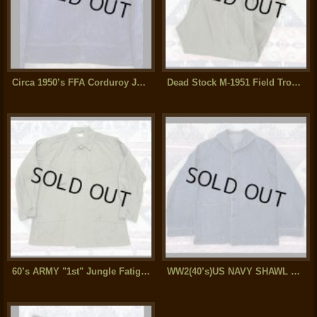
Circa 1950’s FFA Corduroy Jacket (42-44)
Dead Stock M-1951 Field Trousers With Exposed Snap Buttons (M-R)
60’s ARMY "1st" Jungle Fatigue Jacket (M-S) Excellent!
WW2(40’s)US NAVY SHAWL COLLAR DENIM JACKET チェンジボタン