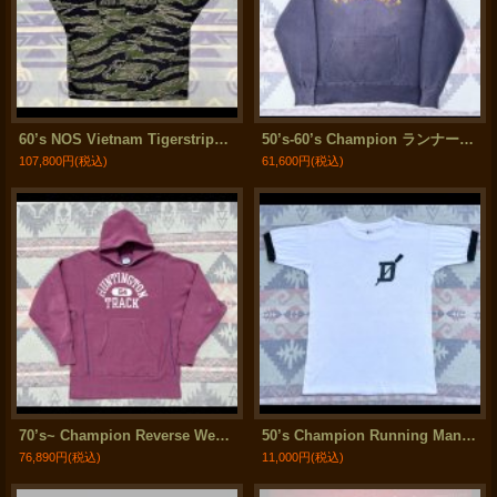
60’s NOS Vietnam Tigerstripe Late War Dense Pattern Shirt US-S
50’s-60’s Champion ランナーズタグ "Norte Dame" Sweat Hoodie
107,800円
(税込)
61,600円
(税込)
70’s~ Champion Reverse Weave Sweat Hoodie
50’s Champion Running Man Tag "DARTMOUTH COLLEGE" Tee
76,890円
(税込)
11,000円
(税込)