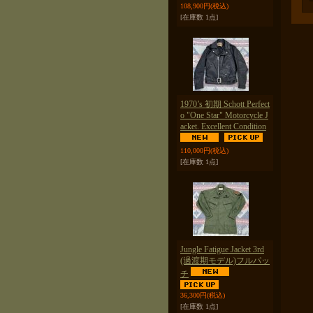
108,900円
(税込)
[在庫数 1点]
1970’s 初期 Schott Perfect
o "One Star" Motorcycle J
acket. Excellent Condition
110,000円
(税込)
[在庫数 1点]
Jungle Fatigue Jacket 3rd
(過渡期モデル)フルパッ
チ
36,300円
(税込)
[在庫数 1点]