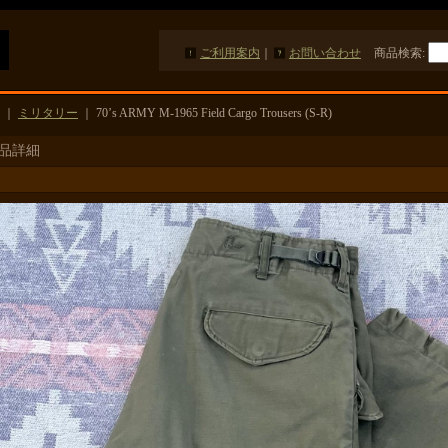
ご利用案内
｜
お問い合わせ
商品検索
:
｜
ミリタリー
｜
70’s ARMY M-1965 Field Cargo Trousers (S-R)
品詳細