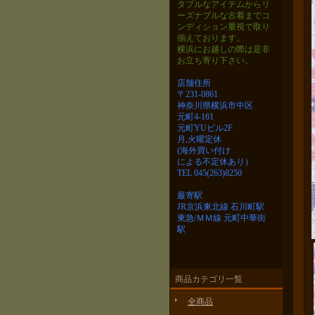
タブルなアイテムから
リ
ーズナブルな古着までコ
ンディション重視で取り
揃えております。
横浜にお越しの際は是非
お立ち寄り下さい。
店舗住所
〒231-0861
神奈川県横浜市中区
元町4-161
元町YUビル2F
月,火曜定休
(海外買い付け
による不定休あり）
TEL 045(263)8250
最寄駅
JR京浜東北線 石川町駅
東急/ＭＭ線 元町中華街
駅
商品カテゴリ一覧
全商品