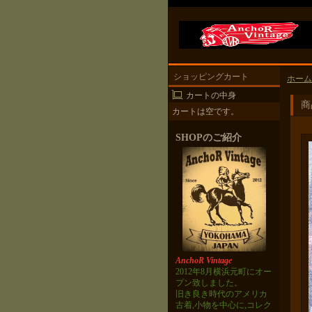
ショッピングカート
ホーム
カートの中身
商
カートは空です。
SHOPのご紹介
AnchoR Vintage
2012年8月横浜元町にオー
プン致しました。
旧き良き時代のアメリカ
古着,小物を中心に,コレク