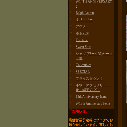
🎉14TH ANNIVERSARY
❗️
Ralph Lauren
ミリタリー
アウター
ボトムス
Tシャツ
Sweat Shirt
シャツ (ワーク等)セータ
ー他
Collectibles
SPECIAL
プライスダウン！
小物（アクセサリー、
靴、帽子 など）
12th Anniversary Items
🎉13th Anniversary Items
「お知らせ」
店舗営業予定等はブログで
お
知らせしています。
宜しくお