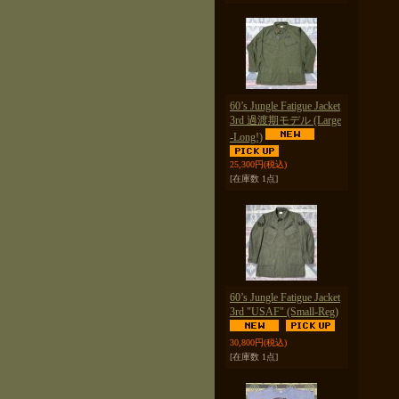
60’s Jungle Fatigue Jacket
3rd 過渡期モデル (Large
-Long!)
25,300円
(税込)
[在庫数 1点]
60’s Jungle Fatigue Jacket
3rd "USAF" (Small-Reg)
30,800円
(税込)
[在庫数 1点]