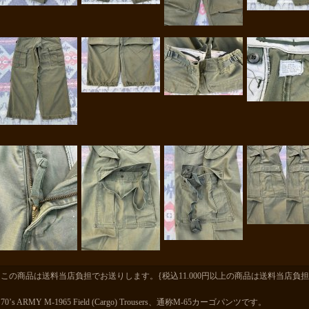
この商品は送料当店負担でお送りします。{税込11.000円以上の商品は送料当店負担
70’s ARMY M-1965 Field (Cargo) Trousers、通称M-65カーゴパンツです。