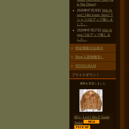
te War Dense)
2026年07月28日
Web-St
oreに14th Anniv. ItemとT
シャツ2点アップ致しま
した。
2026年07月27日
Web-St
oreに3点アップ致しま
した。
特定商取引法表示
Blog(入荷情報等）
INSTAGRAM
プライスダウン！
価格を見直しました
60’s~ Levi’s Big-E Suede
Jacket