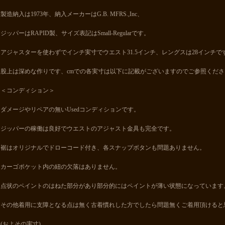
製造納入は1973年、納入メーカーはG.B. MFRS.,Inc、
ジッパーはRAPID製、サイズ表記はSmall-Regularです。
アジャスターを使わずでインチ実寸でウエスト31.5インチ、レングスは28インチで
股上は深めな作りです、cmでの各実寸は以下に記載がございますのでご参照くださ
＜コンディション＞
ダメージやリペアの無いUsedコンディションです。
ジッパーの稼働は良好でウエストのアジャスト金具も完全です。
裾はオリジナルでドローコード付き、各スナップボタンも問題ありません。
カーゴポケット内の紐の欠落はありません。
点状のペイントのはねた部分があり部分的にはペイントが薄い状態になっています
その他着用に支障となる点は無く古着慣れした方でしたら問題無くご着用頂けると
(およその実寸)