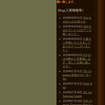
願い致します。
Blog(入荷情報等）
2026年08月05日
Web-St
oreからのお知らせ
2026年08月04日
Web-St
oreにTシャツ2点アップ
致しました。
2026年08月02日
今週も
ご利用いただきまして
ありがとうございまし
た！
2026年08月02日
8/2(日)
は16時から営業致しま
す。宜しくお願い致し
ます。
2026年07月31日
70's Ch
ampion 針抜きボーダー
Tee
2026年07月31日
Work W
ear
2026年07月30日
30's Lee
Salesman Sample
2026年07月29日
NOS Vi
etnam Tigerstripe Shirt (La