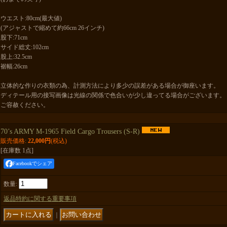
ウエスト:80cm(最大値)
(アジャストで縮めて約66cm 26インチ)
股下:71cm
サイド総丈:102cm
股上:32.5cm
裾幅:26cm
立体的な作りの衣類の為、計測方法により多少の誤差がある場合が御座います。
ディテール用の接写画像は光線の関係で色合いが少し違ってる場合がございます。
ご容赦ください。
70’s ARMY M-1965 Field Cargo Trousers (S-R)
販売価格
:
22,000円
(税込)
[在庫数 1点]
Facebookでシェア
数量
:
返品特約に関する重要事項
｜