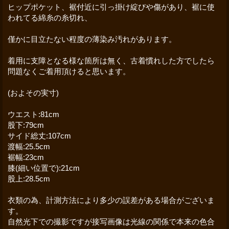
ヒップポケット、裾付近に引っ掛け綻びや傷があり、裾に使
われてる綿糸の糸切れ、
僅かに目立たない程度の薄染み汚れがあります。
着用に支障となる様な箇所は無く、古着慣れした方でしたら
問題なくご着用頂けると思います。
(およその実寸)
ウエスト:81cm
股下:79cm
サイド総丈:107cm
渡幅:25.5cm
裾幅:23cm
膝(細い位置で):21cm
股上:28.5cm
衣類の為、計測方法により多少の誤差がある場合がございま
す。
自然光下での撮影ですが接写画像は光線の関係で本来の色合