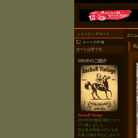
ショッピングカート
ホーム
カートの中身
商
カートは空です。
SHOPのご紹介
AnchoR Vintage
2012年8月横浜元町にオー
プン致しました。
旧き良き時代のアメリカ
古着,小物を中心に,コレク