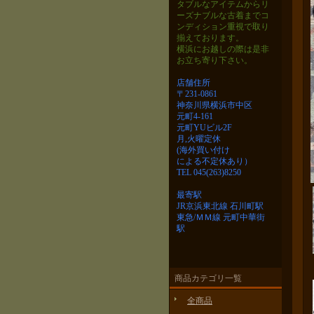
タブルなアイテムから
リ
ーズナブルな古着までコ
ンディション重視で取り
揃えております。
横浜にお越しの際は是非
お立ち寄り下さい。
店舗住所
〒231-0861
神奈川県横浜市中区
元町4-161
元町YUビル2F
月,火曜定休
(海外買い付け
による不定休あり）
TEL 045(263)8250
最寄駅
JR京浜東北線 石川町駅
東急/ＭＭ線 元町中華街
駅
商品カテゴリ一覧
全商品