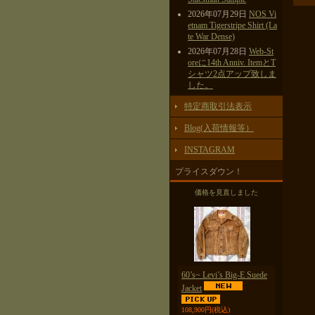
2026年07月29日
NOS Vi
etnam Tigerstripe Shirt (La
te War Dense)
2026年07月28日
Web-St
oreに14th Anniv. ItemとT
シャツ2点アップ致しま
した。
特定商取引法表示
Blog(入荷情報等）
INSTAGRAM
プライスダウン！
価格を見直しました
60’s~ Levi’s Big-E Suede
Jacket
108,900円
(税込)