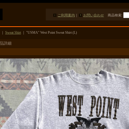
ご利用案内
｜
お問い合わせ
商品検索
:
｜
Sweat Shirt
｜
"USMA" West Point Sweat Shirt (L)
品詳細