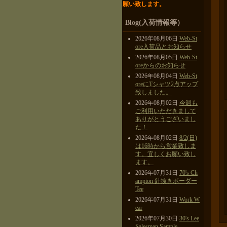
願い致します。
Blog(入荷情報等）
2026年08月06日
Web-St
ore入荷品とお知らせ
2026年08月05日
Web-St
oreからのお知らせ
2026年08月04日
Web-St
oreにTシャツ2点アップ
致しました。
2026年08月02日
今週も
ご利用いただきまして
ありがとうございまし
た！
2026年08月02日
8/2(日)
は16時から営業致しま
す。宜しくお願い致し
ます。
2026年07月31日
70's Ch
ampion 針抜きボーダー
Tee
2026年07月31日
Work W
ear
2026年07月30日
30's Lee
Salesman Sample