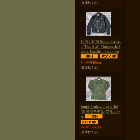
[在庫数 1点]
1970’s 初期 Schott Perfect
o "One Star" Motorcycle J
acket. Excellent Condition
110,000円
(税込)
[在庫数 1点]
Jungle Fatigue Jacket 3rd
(過渡期モデル)フルパッ
チ
36,300円
(税込)
[在庫数 1点]