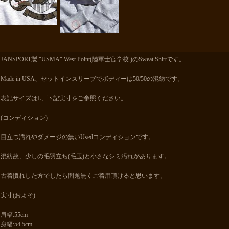
JANSPORT製 "USMA" West Point(陸軍士官学校 )のSweat Shirtです。
Made in USA、セットインスリーブでボディーは50/50の混紡です。
表記サイズはL、下記実寸をご参照ください。
(コンディション)
目立つ汚れやダメージの無いUsedコンディションです。
混紡故、少しの毛羽立ち(毛玉)と小さなシミ汚れがあります。
古着慣れした方でしたら問題無くご着用頂けると思います。
実寸(およそ)
肩幅:55cm
身幅:54.5cm