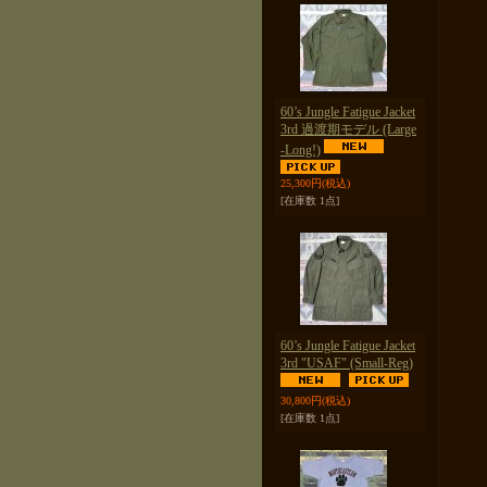
60’s Jungle Fatigue Jacket
3rd 過渡期モデル (Large
-Long!)
25,300円
(税込)
[在庫数 1点]
60’s Jungle Fatigue Jacket
3rd "USAF" (Small-Reg)
30,800円
(税込)
[在庫数 1点]