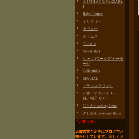
🎉14TH ANNIVERSARY
❗️
Ralph Lauren
ミリタリー
アウター
ボトムス
Tシャツ
Sweat Shirt
シャツ (ワーク等)セータ
ー他
Collectibles
SPECIAL
プライスダウン！
小物（アクセサリー、
靴、帽子 など）
12th Anniversary Items
🎉13th Anniversary Items
「お知らせ」
店舗営業予定等はブログで
お
知らせしています。
宜しくお