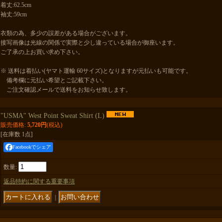
着丈:62.5cm
袖丈:59cm
衣類の為、多少の誤差がある場合がございます。
接写画像は光線の関係で実際と少し違っている場合が御座います。
ご了承の上お買い求め下さい。
※ 送料は着払い(ヤマト運輸 60サイズ)となりますが元払いも可能です。
備考欄に元払い希望とご記載下さい。
ご注文確認メールで送料をお知らせ致します。
"USMA" West Point Sweat Shirt (L)
販売価格
:
5,720円
(税込)
[在庫数 1点]
Facebookでシェア
数量
:
返品特約に関する重要事項
｜