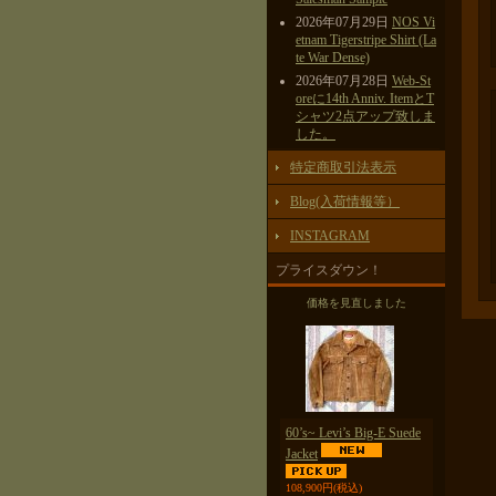
2026年07月29日
NOS Vi
etnam Tigerstripe Shirt (La
te War Dense)
2026年07月28日
Web-St
oreに14th Anniv. ItemとT
シャツ2点アップ致しま
した。
特定商取引法表示
Blog(入荷情報等）
INSTAGRAM
プライスダウン！
価格を見直しました
60’s~ Levi’s Big-E Suede
Jacket
108,900円
(税込)