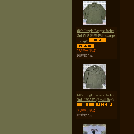
60’s Jungle Fatigue Jacket
3rd 過渡期モデル (Large
-Long!)
25,300円
(税込)
[在庫数 1点]
60’s Jungle Fatigue Jacket
3rd "USAF" (Small-Reg)
30,800円
(税込)
[在庫数 1点]