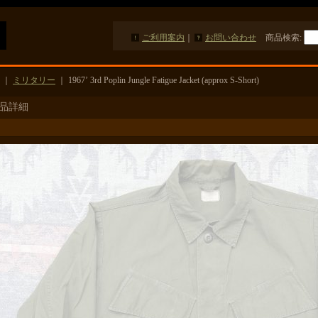
ご利用案内
｜
お問い合わせ
商品検索
:
｜
ミリタリー
｜
1967’ 3rd Poplin Jungle Fatigue Jacket (approx S-Short)
品詳細