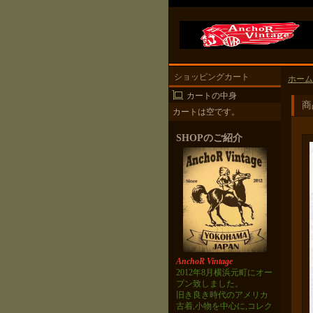
ショッピングカート
ホーム
カートの中身
商
カートは空です。
SHOPのご紹介
AnchoR Vintage
2012年8月横浜元町にオー
プン致しました。
旧き良き時代のアメリカ
古着,小物を中心に,コレク