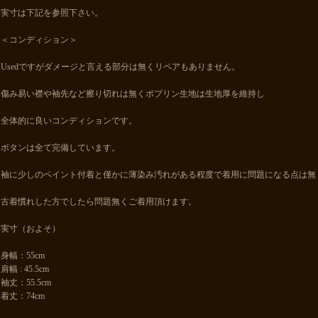
実寸は下記を参照下さい。
＜コンディション＞
Usedですがダメージと言える部分は無くリペアもありません。
傷み易い襟や袖先など擦り切れは無くポプリン生地は生地厚を維持し
全体的に良いコンディションです。
ボタンは全て完備しています。
袖に少しのペイント付着と僅かに薄染み汚れがある程度で着用に問題になる点は無
古着慣れした方でしたら問題無くご着用頂けます。
実寸（およそ）
身幅：55cm
肩幅 : 45.5cm
袖丈：55.5cm
着丈：74cm