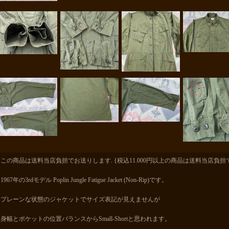
この商品は送料当店負担でお送りします. {税込11.000円以上の商品は送料当店負担
1967年の3rdモデル Poplin Jungle Fatigue Jacket (Non-Rip)です。
プレーンな状態のジャケットでサイズ表記が見えませんが
身幅とポケットの位置バランスからSmall-Shortと思われます。