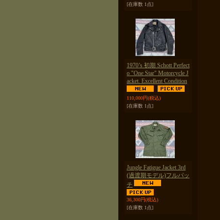
[在庫数 1点]
1970’s 初期 Schott Perfect
o "One Star" Motorcycle J
acket. Excellent Condition
110,000円
(税込)
[在庫数 1点]
Jungle Fatigue Jacket 3rd
(過渡期モデル)フルパッ
チ
36,300円
(税込)
[在庫数 1点]