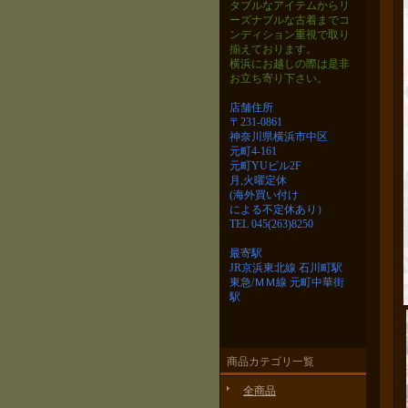
タブルなアイテムから
リ
ーズナブルな古着までコ
ンディション重視で取り
揃えております。
横浜にお越しの際は是非
お立ち寄り下さい。
店舗住所
〒231-0861
神奈川県横浜市中区
元町4-161
元町YUビル2F
月,火曜定休
(海外買い付け
による不定休あり）
TEL 045(263)8250
最寄駅
JR京浜東北線 石川町駅
東急/ＭＭ線 元町中華街
駅
商品カテゴリ一覧
全商品