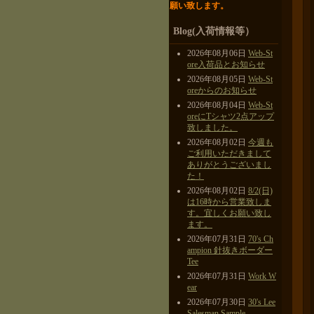
願い致します。
Blog(入荷情報等）
2026年08月06日
Web-St
ore入荷品とお知らせ
2026年08月05日
Web-St
oreからのお知らせ
2026年08月04日
Web-St
oreにTシャツ2点アップ
致しました。
2026年08月02日
今週も
ご利用いただきまして
ありがとうございまし
た！
2026年08月02日
8/2(日)
は16時から営業致しま
す。宜しくお願い致し
ます。
2026年07月31日
70's Ch
ampion 針抜きボーダー
Tee
2026年07月31日
Work W
ear
2026年07月30日
30's Lee
Salesman Sample