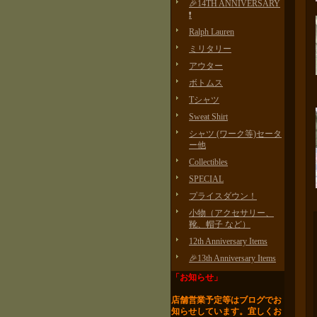
🎉14TH ANNIVERSARY
❗️
Ralph Lauren
ミリタリー
アウター
ボトムス
Tシャツ
Sweat Shirt
シャツ (ワーク等)セータ
ー他
Collectibles
SPECIAL
プライスダウン！
小物（アクセサリー、
靴、帽子 など）
12th Anniversary Items
🎉13th Anniversary Items
「お知らせ」
店舗営業予定等はブログで
お
知らせしています。
宜しくお