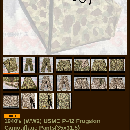
1940’s (WW2) USMC P-42 Frogskin
Camouflage Pants(35x31.5)