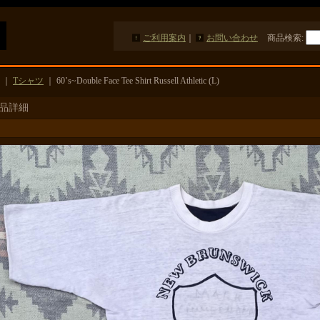
ご利用案内
｜
お問い合わせ
商品検索
:
｜
Tシャツ
｜
60’s~Double Face Tee Shirt Russell Athletic (L)
品詳細