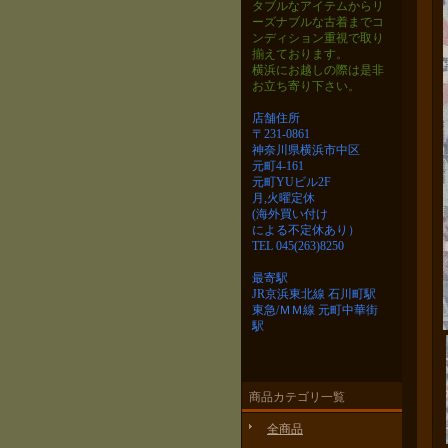
タブルなアイテムから
リ
ーズナブルな古着までコ
ンディション重視で取り
揃えております。
横浜にお越しの際は是非
お立ち寄り下さい。
店舗住所
〒231-0861
神奈川県横浜市中区
元町4-161
元町YUビル2F
月,火曜定休
(海外買い付け
による不定休あり）
TEL 045(263)8250
最寄駅
JR京浜東北線 石川町駅
東急/ＭＭ線 元町中華街
駅
商品カテゴリ一覧
全商品