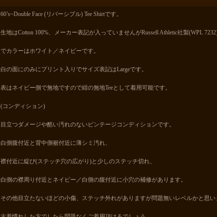
60’s~Double Face (リバーシブル) Tee Shirtです。
生地はCotton 100%、メーカー表記が入っていませんがRussell Athletic社製(WPL 7232
でカラーはホワイト／ネイビーです。
白の面にのみにプリント入りでサイズ表記はLargeです。
表はネイビー側で無地ですので紺の無地Teeとして着用可能です。
(コンディション)
目立つダメージや酷い汚れのないビンテージコンディションです。
白側腹付近と背中側裾付近に薄シミ汚れ、
襟付近に綻び(ステッチ穴の広がり)と少しのステッチ切れ、
白側の襟周り付近とネイビー／白側の腹付近に小穴の補修があります。
その他目立たないほどの小傷、ステッチ外れがありますが問題無いレベルかと思い
古着慣れした方でしたら問題なくご着用頂けるでしょう。