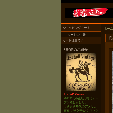
ショッピングカート
ホーム
カートの中身
商
カートは空です。
SHOPのご紹介
AnchoR Vintage
2012年8月横浜元町にオー
プン致しました。
旧き良き時代のアメリカ
古着,小物を中心に,コレク