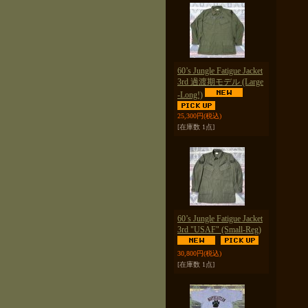
60’s Jungle Fatigue Jacket
3rd 過渡期モデル (Large
-Long!)
25,300円
(税込)
[在庫数 1点]
60’s Jungle Fatigue Jacket
3rd "USAF" (Small-Reg)
30,800円
(税込)
[在庫数 1点]