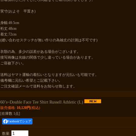
実寸(およそ 平置き)
身幅:49.5cm
裄丈:48cm
着丈:72cm
(縫い合わせステッチが無い作りの為袖丈の計測は不可です)
衣類の為、多少の誤差がある場合がございます。
接写画像は光線の関係で少し違っている場合があります。
ご容赦下さい。
送料はヤマト運輸の着払いとなりますが元払いも可能です。
備考欄に元払い希望とご記載下さい。
ご注文確認メールで送料をお知らせ致します。
60’s~Double Face Tee Shirt Russell Athletic (L)
販売価格
:
10,120円
(税込)
[在庫数 1点]
Facebookでシェア
数量
: