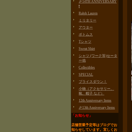
🎉14TH ANNIVERSARY
❗️
Ralph Lauren
ミリタリー
アウター
ボトムス
Tシャツ
Sweat Shirt
シャツ (ワーク等)セータ
ー他
Collectibles
SPECIAL
プライスダウン！
小物（アクセサリー、
靴、帽子 など）
12th Anniversary Items
🎉13th Anniversary Items
「お知らせ」
店舗営業予定等はブログで
お
知らせしています。
宜しくお