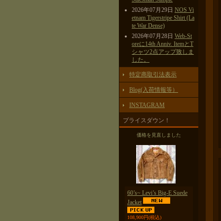
2026年07月29日
NOS Vi
etnam Tigerstripe Shirt (La
te War Dense)
2026年07月28日
Web-St
oreに14th Anniv. ItemとT
シャツ2点アップ致しま
した。
特定商取引法表示
Blog(入荷情報等）
INSTAGRAM
プライスダウン！
価格を見直しました
60’s~ Levi’s Big-E Suede
Jacket
108,900円
(税込)