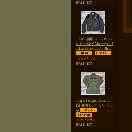
[在庫数 1点]
1970’s 初期 Schott Perfect
o "One Star" Motorcycle J
acket. Excellent Condition
110,000円
(税込)
[在庫数 1点]
Jungle Fatigue Jacket 3rd
(過渡期モデル)フルパッ
チ
36,300円
(税込)
[在庫数 1点]