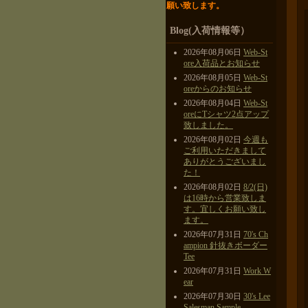
願い致します。
Blog(入荷情報等）
2026年08月06日
Web-St
ore入荷品とお知らせ
2026年08月05日
Web-St
oreからのお知らせ
2026年08月04日
Web-St
oreにTシャツ2点アップ
致しました。
2026年08月02日
今週も
ご利用いただきまして
ありがとうございまし
た！
2026年08月02日
8/2(日)
は16時から営業致しま
す。宜しくお願い致し
ます。
2026年07月31日
70's Ch
ampion 針抜きボーダー
Tee
2026年07月31日
Work W
ear
2026年07月30日
30's Lee
Salesman Sample