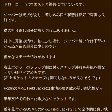
ドローコードはウエストと裾共に付いています。
ジッパーは光沢があり、差し込み口の状態は良好で稼働も良
好です。
襟の折り返し部分に擦り切れはありません。
背中に薄染み汚れ、袖に少し擦れ、ジッパー縫い付け下部の
かんぬき留め部分に少しのツレ、
僅かなステッチ切れがあります。
右上ポケットのフラップ側に付くスナップ外れを外観を損な
わない様リペア済みです。
(右上ポケットのスナップは開閉しない方が良さそうです)
PoplinのM-51 Field Jacketは生地の薄さ故の弱い耐久性から
単年支給で終わった希少なジャケットです。
近年見付かるUSMCのM-51 Field Jacketとして全体的に良い状