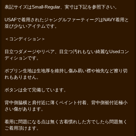
表記サイズはSmall-Regular、実寸は下記を参照下さい。
USAFで着用されたジャングルファーティーグはNAVY着用と
並び少ないアイテムです。
＜コンディション＞
目立つダメージやリペア、目立つ汚れもない綺麗なUsedコン
ディションです。
ポプリン生地は生地厚を維持し傷み易い襟や袖先など擦り切
れもありません。
ボタンは全て完備しています。
背中側脇横と肩付近に薄くペイント付着、背中側裾付近極小
さい傷があります。
着用に問題になる点は無く古着慣れした方でしたら問題無く
ご着用頂けます。