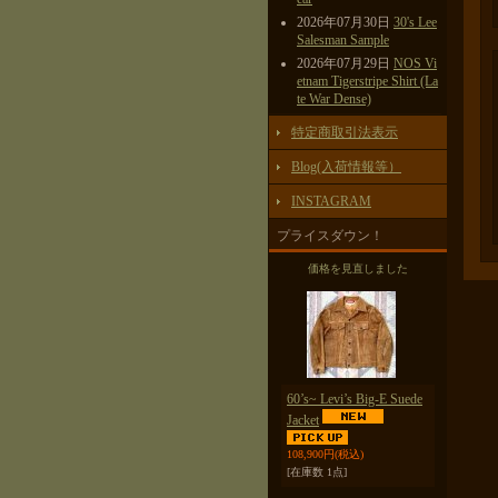
2026年07月30日
30's Lee
Salesman Sample
2026年07月29日
NOS Vi
etnam Tigerstripe Shirt (La
te War Dense)
特定商取引法表示
Blog(入荷情報等）
INSTAGRAM
プライスダウン！
価格を見直しました
60’s~ Levi’s Big-E Suede
Jacket
108,900円
(税込)
[在庫数 1点]