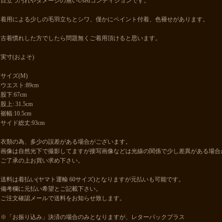
目立つ汚れやダメージの無いUsedコンディションです。
着用による少しの毛羽立ちとシワ、僅かにペイント付着、色褪せがあります。
古着慣れした方でしたら問題無くご着用頂けると思います。
実寸(およそ)
サイズ(M)
ウエスト:89cm
股下:67cm
股上: 31.5cm
裾幅:10.5cm
サイド総丈:93cm
衣類の為、多少の誤差がある場合がございます。
画像は自然光下で撮影してますが接写画像などは光線の関係で少し差異がある場合
ご了承の上お買い求め下さい。
送料は着払い(ヤマト運輸 60サイズ)となりますが元払いも可能です。
備考欄に元払い希望とご記載下さい。
ご注文確認メールで送料をお知らせ致します。
※「お振り込み」決済の場合のみとなりますが、レターパックプラス