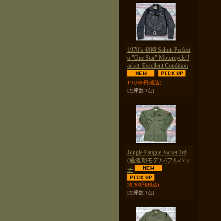
1970’s 初期 Schott Perfect
o "One Star" Motorcycle J
acket. Excellent Condition
110,000円
(税込)
[在庫数 1点]
Jungle Fatigue Jacket 3rd
(過渡期モデル)フルパッ
チ
36,300円
(税込)
[在庫数 1点]