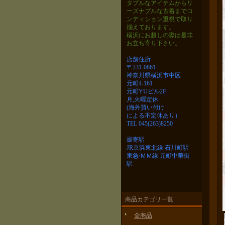
タブルなアイテムから
リ
ーズナブルな古着までコ
ンディション重視で取り
揃えております。
横浜にお越しの際は是非
お立ち寄り下さい。
店舗住所
〒231-0861
神奈川県横浜市中区
元町4-161
元町YUビル2F
月,火曜定休
(海外買い付け
による不定休あり）
TEL 045(263)8250
最寄駅
JR京浜東北線 石川町駅
東急/ＭＭ線 元町中華街
駅
商品カテゴリ一覧
全商品