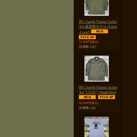
60’s Jungle Fatigue Jacket
3rd 過渡期モデル (Large
-Long!)
25,300円
(税込)
[在庫数 1点]
60’s Jungle Fatigue Jacket
3rd "USAF" (Small-Reg)
30,800円
(税込)
[在庫数 1点]