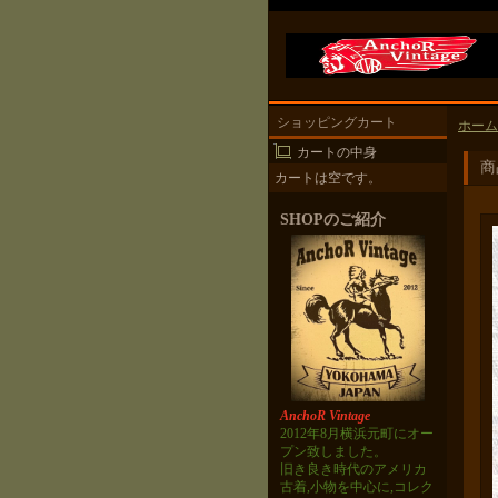
ショッピングカート
ホーム
カートの中身
商
カートは空です。
SHOPのご紹介
AnchoR Vintage
2012年8月横浜元町にオー
プン致しました。
旧き良き時代のアメリカ
古着,小物を中心に,コレク