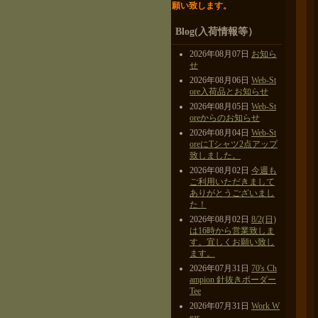
願い致します。
Blog(入荷情報等）
2026年08月07日
お知ら
せ
2026年08月06日
Web-St
ore入荷品とお知らせ
2026年08月05日
Web-St
oreからのお知らせ
2026年08月04日
Web-St
oreにTシャツ2点アップ
致しました。
2026年08月02日
今週も
ご利用いただきまして
ありがとうございまし
た！
2026年08月02日
8/2(日)
は16時から営業致しま
す。宜しくお願い致し
ます。
2026年07月31日
70's Ch
ampion 針抜きボーダー
Tee
2026年07月31日
Work W
ear