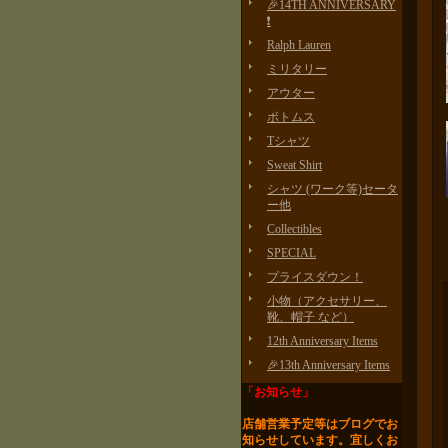
🎉14TH ANNIVERSARY
❗️
Ralph Lauren
ミリタリー
アウター
ボトムス
Tシャツ
Sweat Shirt
シャツ (ワーク等)セータ
ー他
Collectibles
SPECIAL
プライスダウン！
小物（アクセサリー、
靴、帽子 など）
12th Anniversary Items
🎉13th Anniversary Items
「お知らせ」
店舗営業予定等はブログで
お
知らせしています。
宜しくお