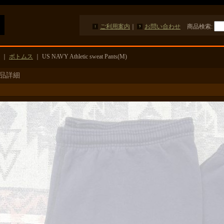
ご利用案内
｜
お問い合わせ
商品検索
:
｜
ボトムス
｜
US NAVY Athletic sweat Pants(M)
品詳細