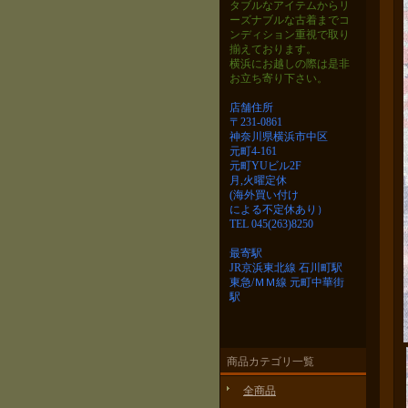
タブルなアイテムから
リ
ーズナブルな古着までコ
ンディション重視で取り
揃えております。
横浜にお越しの際は是非
お立ち寄り下さい。
店舗住所
〒231-0861
神奈川県横浜市中区
元町4-161
元町YUビル2F
月,火曜定休
(海外買い付け
による不定休あり）
TEL 045(263)8250
最寄駅
JR京浜東北線 石川町駅
東急/ＭＭ線 元町中華街
駅
商品カテゴリ一覧
全商品