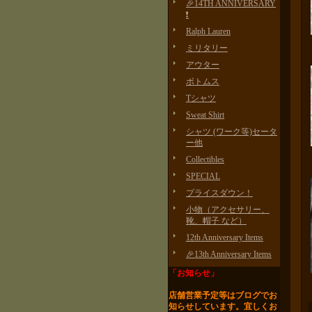
🎉14TH ANNIVERSARY
❗️
Ralph Lauren
ミリタリー
アウター
ボトムス
Tシャツ
Sweat Shirt
シャツ (ワーク等)セータ
ー他
Collectibles
SPECIAL
プライスダウン！
小物（アクセサリー、
靴、帽子 など）
12th Anniversary Items
🎉13th Anniversary Items
「お知らせ」
店舗営業予定等はブログで
お
知らせしています。
宜しくお