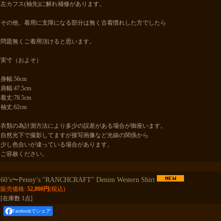
左カフス(袖先)に解れ補修があります。
その他、着用に支障になる部分は無く古着慣れした方でしたら
問題無くご着用頂けると思います。
実寸（およそ）
身幅:56cm
肩幅:47.5cm
着丈:78.5cm
袖丈:62cm
衣類の為計測方法により多少の誤差がある場合が御座います。
自然光下で撮影してますが接写画像など光線の関係から
少し色合いが違っている場合があります。
ご容赦ください。
60’s〜Penny’s "RANCHCRAFT" Denim Western Shirt
販売価格
:
52,800円
(税込)
[在庫数 1点]
Facebookでシェア