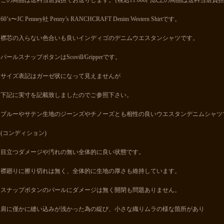
この商品は送料当店負担でお送りします。{税込11.000円以上の商品は送料当店負
60’s〜JC Penney社 Penny’s RANCHCRAFT Denim Western Shirtです。
襟芯の入らない色合いも良いインディゴのデニムウエスタンシャツです。
パールスナップボタンはScovill/Gripperです。
サイズ表記はガーゼ状になって見えませんが
下記に実寸を記載致しましたのでご参照下さい。
ブルーやサテン生地のジーンズやチノーズとも相性の良いウエスタンデニムシャツ
(コンディション)
目立つダメージや汚れの無い全体的に良い状態です。
襟廻りに擦り切れは無く、全体的に生地の厚さも維持しています。
スナップボタンのパールにダメージは無く開閉も問題ありません。
肩に僅かに縫い込みが浅かった為の綻び、小さな織りムラの様な箇所があり