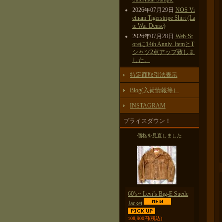
2026年07月29日
NOS Vi
etnam Tigerstripe Shirt (La
te War Dense)
2026年07月28日
Web-St
oreに14th Anniv. ItemとT
シャツ2点アップ致しま
した。
特定商取引法表示
Blog(入荷情報等）
INSTAGRAM
プライスダウン！
価格を見直しました
60’s~ Levi’s Big-E Suede
Jacket
108,900円
(税込)