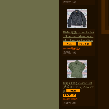
[在庫数 1点]
1970’s 初期 Schott Perfect
o "One Star" Motorcycle J
acket. Excellent Condition
110,000円
(税込)
[在庫数 1点]
Jungle Fatigue Jacket 3rd
(過渡期モデル)フルパッ
チ
36,300円
(税込)
[在庫数 1点]