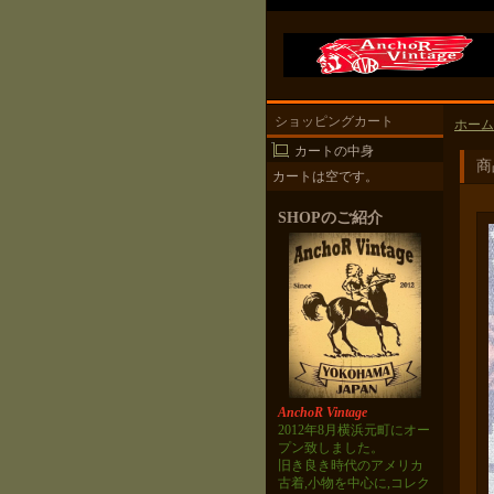
ショッピングカート
ホーム
カートの中身
商
カートは空です。
SHOPのご紹介
AnchoR Vintage
2012年8月横浜元町にオー
プン致しました。
旧き良き時代のアメリカ
古着,小物を中心に,コレク