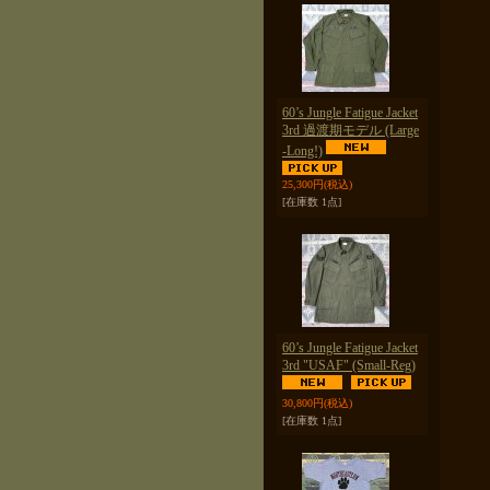
60’s Jungle Fatigue Jacket
3rd 過渡期モデル (Large
-Long!)
25,300円
(税込)
[在庫数 1点]
60’s Jungle Fatigue Jacket
3rd "USAF" (Small-Reg)
30,800円
(税込)
[在庫数 1点]