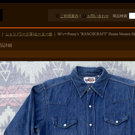
ご利用案内
｜
お問い合わせ
商品検索
:
｜
シャツ (ワーク等)セーター他
｜
60’s〜Penny’s "RANCHCRAFT" Denim Western Shi
品詳細