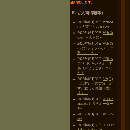
願い致します。
Blog(入荷情報等）
2026年08月06日
Web-St
ore入荷品とお知らせ
2026年08月05日
Web-St
oreからのお知らせ
2026年08月04日
Web-St
oreにTシャツ2点アップ
致しました。
2026年08月02日
今週も
ご利用いただきまして
ありがとうございまし
た！
2026年08月02日
8/2(日)
は16時から営業致しま
す。宜しくお願い致し
ます。
2026年07月31日
70's Ch
ampion 針抜きボーダー
Tee
2026年07月31日
Work W
ear
2026年07月30日
30's Lee
Salesman Sample