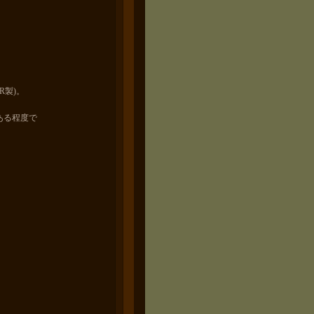
R製)。
ある程度で