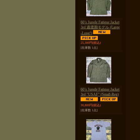
60’s Jungle Fatigue Jacket
3rd 過渡期モデル (Large
-Long!)
25,300円
(税込)
[在庫数 1点]
60’s Jungle Fatigue Jacket
3rd "USAF" (Small-Reg)
30,800円
(税込)
[在庫数 1点]