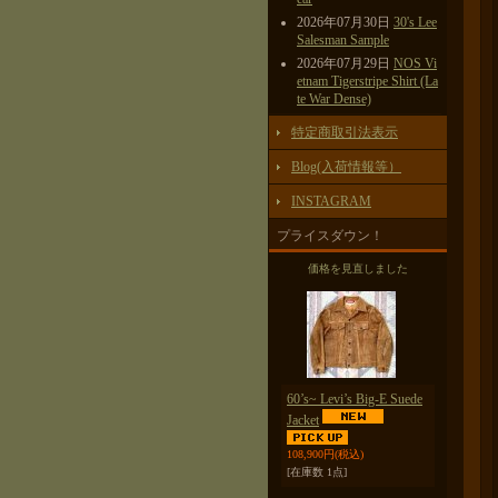
2026年07月30日
30's Lee
Salesman Sample
2026年07月29日
NOS Vi
etnam Tigerstripe Shirt (La
te War Dense)
特定商取引法表示
Blog(入荷情報等）
INSTAGRAM
プライスダウン！
価格を見直しました
60’s~ Levi’s Big-E Suede
Jacket
108,900円
(税込)
[在庫数 1点]