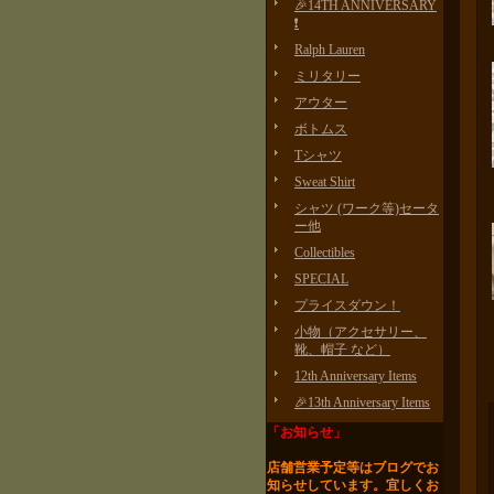
🎉14TH ANNIVERSARY
❗️
Ralph Lauren
ミリタリー
アウター
ボトムス
Tシャツ
Sweat Shirt
シャツ (ワーク等)セータ
ー他
Collectibles
SPECIAL
プライスダウン！
小物（アクセサリー、
靴、帽子 など）
12th Anniversary Items
🎉13th Anniversary Items
「お知らせ」
店舗営業予定等はブログで
お
知らせしています。
宜しくお