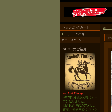
ショッピングカート
ホーム
カートの中身
商
カートは空です。
SHOPのご紹介
AnchoR Vintage
2012年8月横浜元町にオー
プン致しました。
旧き良き時代のアメリカ
古着,小物を中心に,コレク