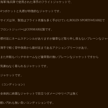
海軍/海兵隊で使用された薄手のフライトジャケットで、
4つポケットと丸襟が特徴的なジャケットです。
サイズは38、製造はフライト衣服を多く手がけていたROLEN SPORTSWEAR社で
フロントジッパーはCONMAR社製です。
襟付近にネームステンシルがありますが徽章など取り外し痕もないプレーンなジャ
薄手で軽く背中側肩から腹付近まであるアクションプリーツがあり、
また外観もパッチやネームなど徽章類の無いプレーンなジャケットですから
気兼ねなく着られるジャケットです。
ジャケットです。
（コンディション）
全体的に綺麗なジャケットで目立つダメージやリペアは無く
酷い汚れも無い良いコンディションです。