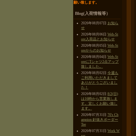
願い致します。
Blog(入荷情報等）
2026年08月07日
お知ら
せ
2026年08月06日
Web-St
ore入荷品とお知らせ
2026年08月05日
Web-St
oreからのお知らせ
2026年08月04日
Web-St
oreにTシャツ2点アップ
致しました。
2026年08月02日
今週も
ご利用いただきまして
ありがとうございまし
た！
2026年08月02日
8/2(日)
は16時から営業致しま
す。宜しくお願い致し
ます。
2026年07月31日
70's Ch
ampion 針抜きボーダー
Tee
2026年07月31日
Work W
ear