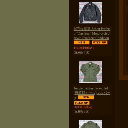
1970’s 初期 Schott Perfect
o "One Star" Motorcycle J
acket. Excellent Condition
110,000円
(税込)
[在庫数 1点]
Jungle Fatigue Jacket 3rd
(過渡期モデル)フルパッ
チ
36,300円
(税込)
[在庫数 1点]