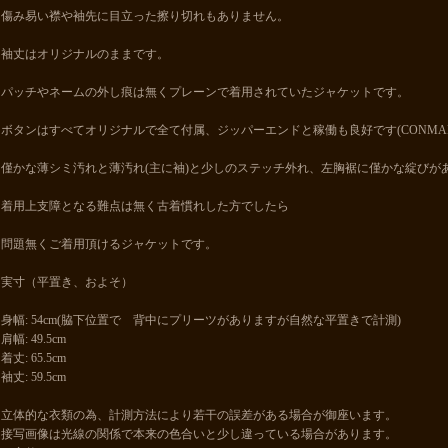
傷み易い襟や袖先に目立った擦り切れもありません。
袖丈はオリジナルのままです。
パッチやネームの外し痕は無くプレーンで着用されていたジャケットです。
ボタンはすべてオリジナルで全て付属、ジッパーエンドと稼働も良好です(CONMA
僅かな薄シミ汚れと薄汚れ(主に袖)と少しのステッチ外れ、左胸裾に僅かな綻びが
着用上支障となる難点は無く古着慣れした方でしたら
問題無くご着用頂けるジャケットです。
実寸（平置き、およそ）
身幅: 54cm(脇下位置で 背中にプリーツがありますが自然な平置きで計測)
肩幅: 49.5cm
着丈: 65.5cm
袖丈: 59.5cm
立体的な衣類の為、計測方法により若干の誤差がある場合が御座います。
接写画像は光線の関係で本来の色合いと少し違っている場合があります。