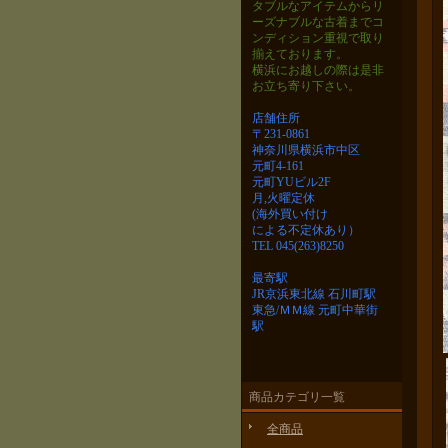
タブルなアイテムから
リ
ーズナブルな古着までコ
ンディション重視で取り
揃えております。
横浜にお越しの際は是非
お立ち寄り下さい。
店舗住所
〒231-0861
神奈川県横浜市中区
元町4-161
元町YUビル2F
月,火曜定休
(海外買い付け
による不定休あり）
TEL 045(263)8250
最寄駅
JR京浜東北線 石川町駅
東急/ＭＭ線 元町中華街
駅
商品カテゴリ一覧
全商品