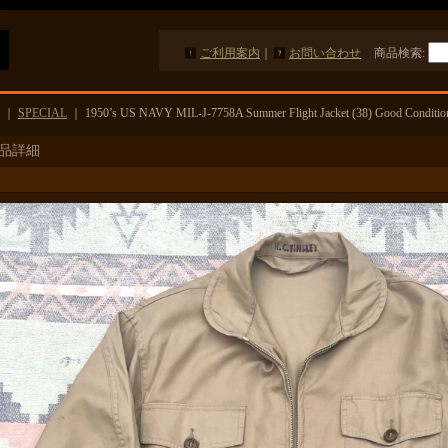
ご利用案内
｜
お問い合わせ
商品検索
:
｜
SPECIAL
｜
1950’s US NAVY MIL-J-7758A Summer Flight Jacket (38) Good Conditi
品詳細