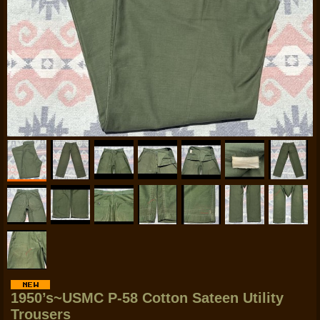
1950’s~USMC P-58 Cotton Sateen Utility
Trousers