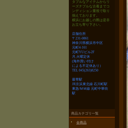
タブルなアイテムから
リ
ーズナブルな古着までコ
ンディション重視で取り
揃えております。
横浜にお越しの際は是非
お立ち寄り下さい。
店舗住所
〒231-0861
神奈川県横浜市中区
元町4-161
元町YUビル2F
月,火曜定休
(海外買い付け
による不定休あり）
TEL 045(263)8250
最寄駅
JR京浜東北線 石川町駅
東急/ＭＭ線 元町中華街
駅
商品カテゴリ一覧
全商品