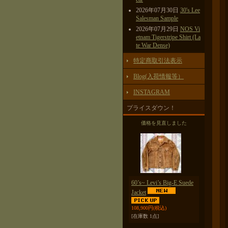
2026年07月30日
30's Lee
Salesman Sample
2026年07月29日
NOS Vi
etnam Tigerstripe Shirt (La
te War Dense)
特定商取引法表示
Blog(入荷情報等）
INSTAGRAM
プライスダウン！
価格を見直しました
60’s~ Levi’s Big-E Suede
Jacket
108,900円
(税込)
[在庫数 1点]