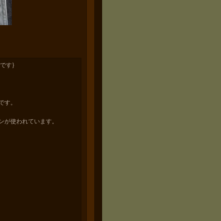
です}
です。
ンが使われています。