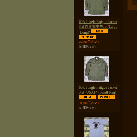
60’s Jungle Fatigue Jacket
3rd 過渡期モデル (Large
-Long!)
25,300円
(税込)
[在庫数 1点]
60’s Jungle Fatigue Jacket
3rd "USAF" (Small-Reg)
30,800円
(税込)
[在庫数 1点]