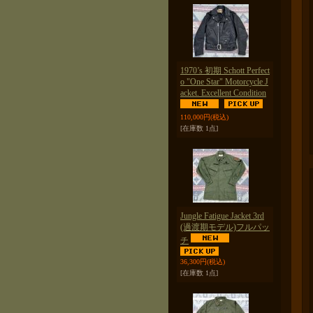
1970’s 初期 Schott Perfect
o "One Star" Motorcycle J
acket. Excellent Condition
110,000円
(税込)
[在庫数 1点]
Jungle Fatigue Jacket 3rd
(過渡期モデル)フルパッ
チ
36,300円
(税込)
[在庫数 1点]