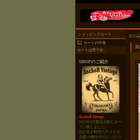
ショッピングカート
ホーム
カートの中身
商
カートは空です。
SHOPのご紹介
AnchoR Vintage
2012年8月横浜元町にオー
プン致しました。
旧き良き時代のアメリカ
古着,小物を中心に,コレク