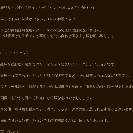
表記サイズ40、Aラインなデザインで少し大き目な作りです。
実寸は下記に記載がございますので参照下さい。
※この商品は現在展示スペースの関係で店頭には御座いません。
ご試着等はお手数ですが事前にお問い合わせ頂きます様お願い致します。
(コンディション)
経年を感じない極めてコンディションの良いミントコンディションです。
着用されてても僅かだったと思える状態でダメージや目立つ汚れのない状態です。
襟のウール部分に観察するとわかる程度ですが表面に虫食いの様な部分があります
画像でも分かり難くく問題になる様なものではありません。
その他、織り斑と僅かなシミ汚れ、カッタータグの痕と思われる小傷がございます
極めて良いコンディションですので末長くご着用頂けると思います。
実寸(およそ)