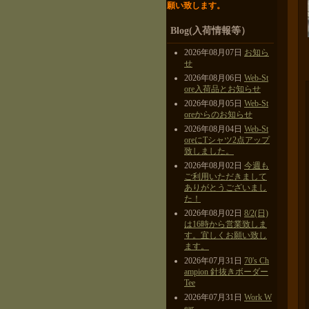
願い致します。
Blog(入荷情報等）
2026年08月07日
お知ら
せ
2026年08月06日
Web-St
ore入荷品とお知らせ
2026年08月05日
Web-St
oreからのお知らせ
2026年08月04日
Web-St
oreにTシャツ2点アップ
致しました。
2026年08月02日
今週も
ご利用いただきまして
ありがとうございまし
た！
2026年08月02日
8/2(日)
は16時から営業致しま
す。宜しくお願い致し
ます。
2026年07月31日
70's Ch
ampion 針抜きボーダー
Tee
2026年07月31日
Work W
ear