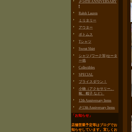
🎉14TH ANNIVERSARY
❗️
Ralph Lauren
ミリタリー
アウター
ボトムス
Tシャツ
Sweat Shirt
シャツ (ワーク等)セータ
ー他
Collectibles
SPECIAL
プライスダウン！
小物（アクセサリー、
靴、帽子 など）
12th Anniversary Items
🎉13th Anniversary Items
「お知らせ」
店舗営業予定等はブログで
お
知らせしています。
宜しくお