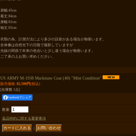
肩幅:45cm
着丈:84cm
身幅:61cm
袖丈:65cm
衣類の為、計測方法により多少の誤差がある場合が御座います。
全体像は自然光下の日陰で撮影していますが
光線の関係で本来の色合いと少し違う場合が御座います。
ご了承の上お買い求めください。
US ARMY M-1938 Mackinaw Coat (40) "Mint Condition"
販売価格
:
82,500円
(税込)
[在庫数 1点]
Facebookでシェア
数量
:
返品特約に関する重要事項
｜