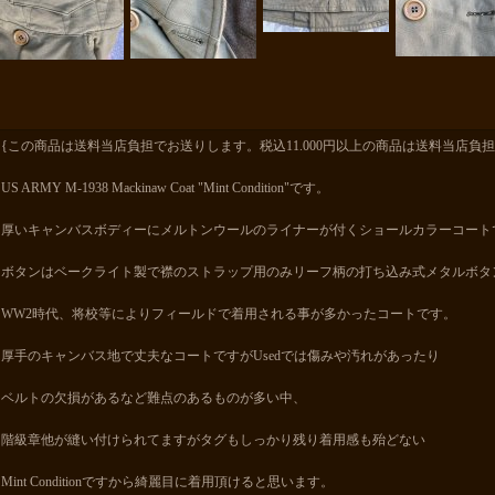
{この商品は送料当店負担でお送りします。税込11.000円以上の商品は送料当店負担
US ARMY M-1938 Mackinaw Coat "Mint Condition"です。
厚いキャンバスボディーにメルトンウールのライナーが付くショールカラーコート
ボタンはベークライト製で襟のストラップ用のみリーフ柄の打ち込み式メタルボタ
WW2時代、将校等によりフィールドで着用される事が多かったコートです。
厚手のキャンバス地で丈夫なコートですがUsedでは傷みや汚れがあったり
ベルトの欠損があるなど難点のあるものが多い中、
階級章他が縫い付けられてますがタグもしっかり残り着用感も殆どない
Mint Conditionですから綺麗目に着用頂けると思います。