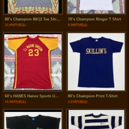
80’s Champion 88/12 Tee Shirt (XL)
70’s Champion Ringer T Shirt
10,450円
(税込)
8,580円
(税込)
60’s HANES Hanes Sports USMC 2nd Marine Division T Shirt
80’s Champion Print T-Shirt
19,580円
(税込)
2,978円
(税込)