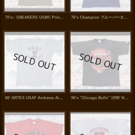
70’s~ SNEAKERS USMC Print T-Shirt(XL)
70’s Champion ブルーバータグ 針抜きボーダーTシャツ
80’ ARTEX USAF Andrews Air Force Base Flock Print 霜降りグレーT-Shirt (XL)
90’s "Chicago Bulls" 1998’ NBA Champions T Shirt