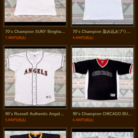
70’s Champion SUNY Binghamton Univ. 3段プリントT-Shirt(Large)
70’s Champion 染み込みプリントRinger Tee
7,480円
(税込)
9,460円
(税込)
90’s Russell Authentic Angels Baseball Shirt(XL)
90’s Champion CHICAGO BULLS Shooting Shirt(XL) NBA OFFICIAL
5,940円
(税込)
6,490円
(税込)