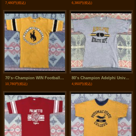
7,480円
(税込)
6,380円
(税込)
70’s~Champion WIN Football T Shirt (Good Print!)
80’s Champion Adelphi University 霜降り88/12 Tee
10,780円
(税込)
4,950円
(税込)