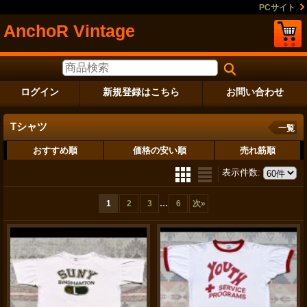
PCサイト
AnchoR Vintage
ログイン
新規登録はこちら
お問い合わせ
Tシャツ
一覧
おすすめ順
価格の安い順
売れ筋順
表示件数
:
...
1
2
3
6
次
»