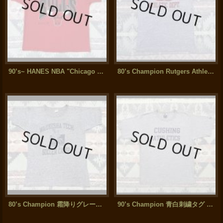
90’s~ HANES NBA "Chicago Bulls" T Shirt(XL)
80’s Champion Rutgers Athletic Dept.3段 染み込みプリント 88/12 Tee
80’s Champion 霜降りグレーの染み込みプリントの88/12 T-Shirt (M)
90’s Champion 青白刺繍タグ CUSHING ATHLETICS T-Shirt (L)