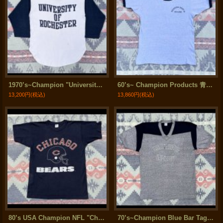
1970’s~Champion "University of Rochester" 3段染み込みプリント Baseball Tee
60’s~ Champion Products 青霜降り Ringer Tee 染み込みプリント
13,200円
(税込)
13,860円
(税込)
80’s USA Champion NFL "Chicago Bears" Tee
70’s~Champion Blue Bar Tag V Neck Tee (XL)