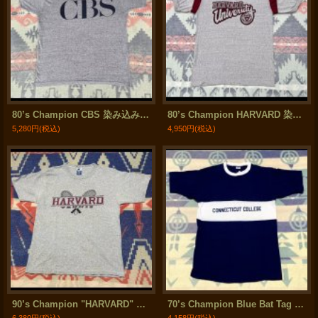
80’s Champion CBS 染み込みプリント T Shirt
80’s Champion HARVARD 染み込み プリント V-Neck Tee (L)
5,280円
(税込)
4,950円
(税込)
90’s Champion "HARVARD" Univ. 霜降りT シャツ (M)
70’s Champion Blue Bat Tag T -Shirt (L)
6,380円
(税込)
4,158円
(税込)