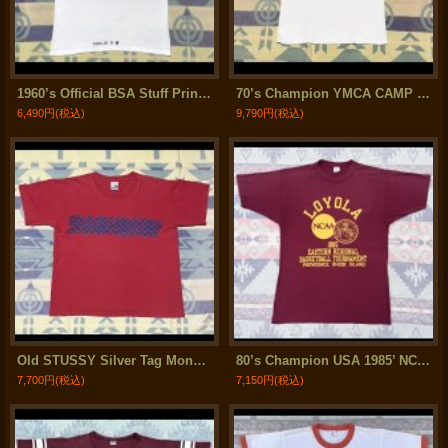
1960’s Official BSA Stuff Print T-Shirt (M)
70’s Champion YMCA CAMP HAYWAR 染み込みプリント Ringer Tee
6,490円
(税込)
9,790円
(税込)
Old STUSSY Silver Tag Monogram T-Shirt(L)
80’s Champion USA 1985’ NCAA Print T-Shirt (L)
7,700円
(税込)
7,150円
(税込)