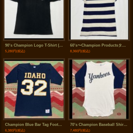
90’s Champion Logo T-Shirt (ブラック)
60’s〜Champion Productsタグ ボーダーT-Shirt
5,280円
(税込)
8,360円
(税込)
Champion Blue Bar Tag Football T Shirt
70’s Champion Baseball Shirt "Yankees"
6,380円
(税込)
7,480円
(税込)