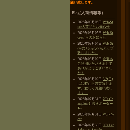
願い致します。
Blog(入荷情報等）
2026年08月06日
Web-St
ore入荷品とお知らせ
2026年08月05日
Web-St
oreからのお知らせ
2026年08月04日
Web-St
oreにTシャツ2点アップ
致しました。
2026年08月02日
今週も
ご利用いただきまして
ありがとうございまし
た！
2026年08月02日
8/2(日)
は16時から営業致しま
す。宜しくお願い致し
ます。
2026年07月31日
70's Ch
ampion 針抜きボーダー
Tee
2026年07月31日
Work W
ear
2026年07月30日
30's Lee
Salesman Sample