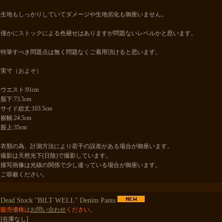
生地もしっかりしていてダメージや生地劣化も御座いません。
僅かにストックによる色褪せはありますが問題ないレベルかと思います。
特筆すべき問題点は無く問題なくご着用頂けると思います。
実寸（およそ）
ウエスト:91cm
股下:73.5cm
サイド総丈:103.5cm
裾幅:24.5cm
股上:35cm
衣類の為、計測方法により若干の誤差がある場合が御座います。
撮影は天然光下(日陰)で撮影しています。
接写画像は光線の関係で少し違っている場合が御座います。
ご容赦ください。
Dead Stock "BILT WELL" Denim Pants
販売価格は
お問い合わせ
ください。
[在庫なし]