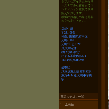
タブルなアイテムから
リ
ーズナブルな古着までコ
ンディション重視で取り
揃えております。
横浜にお越しの際は是非
お立ち寄り下さい。
店舗住所
〒231-0861
神奈川県横浜市中区
元町4-161
元町YUビル2F
月,火曜定休
(海外買い付け
による不定休あり）
TEL 045(263)8250
最寄駅
JR京浜東北線 石川町駅
東急/ＭＭ線 元町中華街
駅
商品カテゴリ一覧
全商品