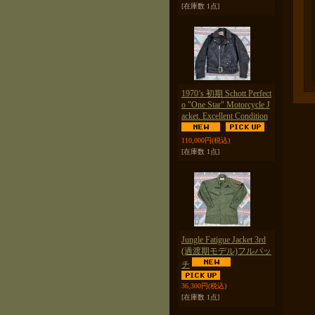
[在庫数 1点]
1970’s 初期 Schott Perfect
o "One Star" Motorcycle J
acket. Excellent Condition
110,000円
(税込)
[在庫数 1点]
Jungle Fatigue Jacket 3rd
(過渡期モデル)フルパッ
チ
36,300円
(税込)
[在庫数 1点]