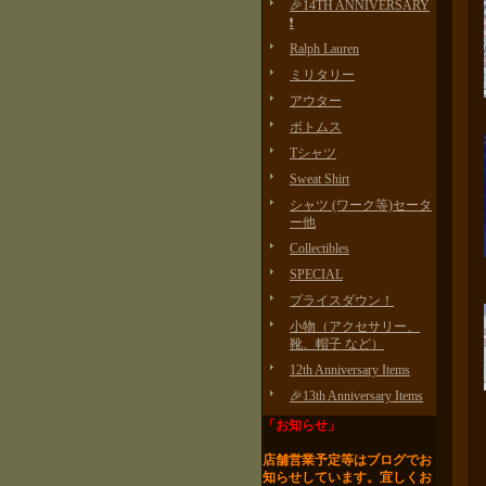
🎉14TH ANNIVERSARY
❗️
Ralph Lauren
ミリタリー
アウター
ボトムス
Tシャツ
Sweat Shirt
シャツ (ワーク等)セータ
ー他
Collectibles
SPECIAL
プライスダウン！
小物（アクセサリー、
靴、帽子 など）
12th Anniversary Items
🎉13th Anniversary Items
「お知らせ」
店舗営業予定等はブログで
お
知らせしています。
宜しくお