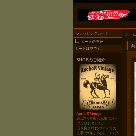
ショッピングカート
ホーム
カートの中身
商
カートは空です。
SHOPのご紹介
AnchoR Vintage
2012年8月横浜元町にオー
プン致しました。
旧き良き時代のアメリカ
古着,小物を中心に,コレク