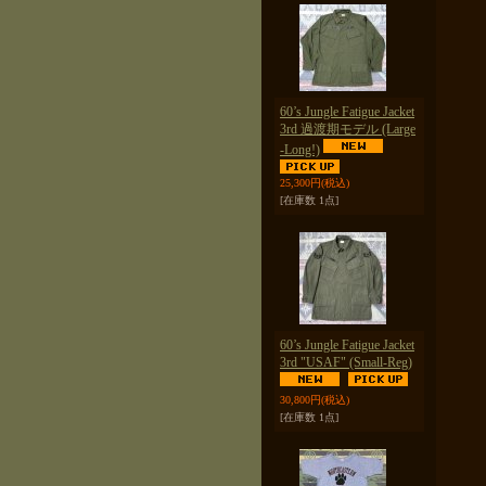
60’s Jungle Fatigue Jacket
3rd 過渡期モデル (Large
-Long!)
25,300円
(税込)
[在庫数 1点]
60’s Jungle Fatigue Jacket
3rd "USAF" (Small-Reg)
30,800円
(税込)
[在庫数 1点]