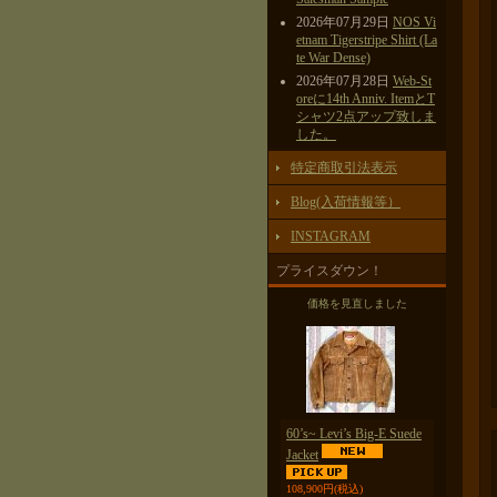
2026年07月29日
NOS Vi
etnam Tigerstripe Shirt (La
te War Dense)
2026年07月28日
Web-St
oreに14th Anniv. ItemとT
シャツ2点アップ致しま
した。
特定商取引法表示
Blog(入荷情報等）
INSTAGRAM
プライスダウン！
価格を見直しました
60’s~ Levi’s Big-E Suede
Jacket
108,900円
(税込)