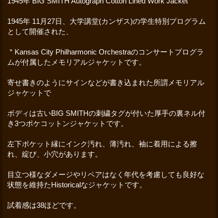
1945年 BIG SMITH Autograph Cotton Lined Work Jacket
1945年 11月27日、大学講堂(カンザス)の学生特別プログラム
として開催された、
＂Kansas City Philharmonic Orchestraのコンサートプログラ
ムが付属したメモリアルジャケットです。
寄せ書きのようにサインなどが書き込まれた所謂メモリアル
ジャケットで
ボディは古いBIG SMITHの刺繍タグが付いた厚手の裏ネル付
き3つポケコットンジャケットです。
左下ポケット縁にインク汚れ、薄汚れ、袖に着用による擦
れ、綻び、小穴があります。
目立つ様なダメージやリペアはなく年代を考慮しても良好な
状態を維持たHistoricalなジャケットです。
試着感は38ほどです。