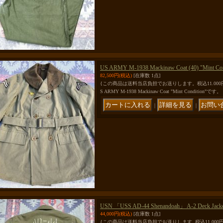
US ARMY M-1938 Mackinaw Coat (40) "Mint Con
82,500円
(税込)
[在庫数 1点]
{この商品は送料当店負担でお送りします。税込11.00
S ARMY M-1938 Mackinaw Coat "Mint Condition"です。
｜
｜
USN 「USS AD-44 Shenandoah」 A-2 Deck Jacket
44,000円
(税込)
[在庫数 1点]
{この商品は送料当店負担でお送りします. 税込11.00