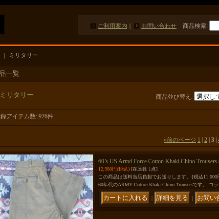
ご利用案内
｜
お問い合わせ
商品検索
:
｜
ミリタリー
品一覧
ミリタリー
商品並び替え
:
登録アイテム数
:
926件
«
前のページ
1
|
2
|
3
|
60’s US Armd Force Cotton Khaki Chino Trousers
12,980円
(税込)
[在庫数 1点]
この商品は送料当店負担でお送りします。{税込11.000
60年代のARMY Cotton Khaki Chino Trousersです。 
｜
｜