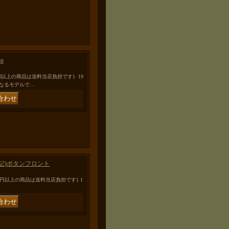
on
0円以上の商品は送料当店負担です} 19
は最後となるモデルで…
32x33表記)ボタンフロント
0円以上の商品は送料当店負担です} 1
…