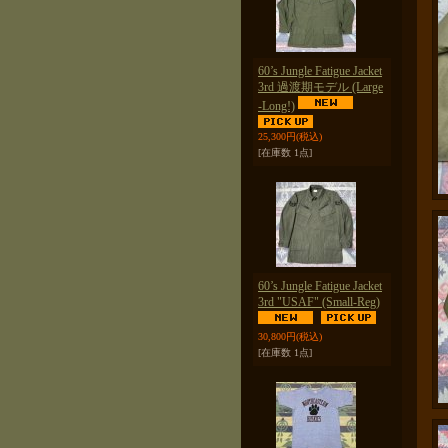
60’s Jungle Fatigue Jacket
3rd 過渡期モデル (Large
-Long!)
25,300円
(税込)
[在庫数 1点]
60’s Jungle Fatigue Jacket
3rd "USAF" (Small-Reg)
30,800円
(税込)
[在庫数 1点]