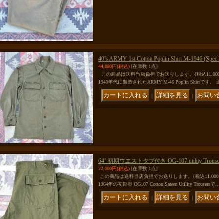
40’s ARMY 1st Cotton Poplin Shirt M-1946 (Spe
44,880円
(税込)
[在庫数 1点]
この商品は送料当店負担でお送りします。{税込11.0
1940年代に製造されたARMY M-46 Poplin Shirtです。
｜
｜
64’ 初期ウエストタブ付き OG-107 utility Trousers
22,000円
(税込)
[在庫数 1点]
この商品は送料当店負担でお送りします。{税込11.0
1964年の初期型 OG107 Cotton Sateen Utility Trousersで
｜
｜