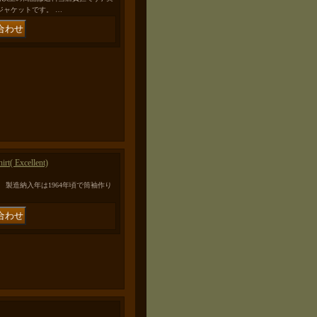
デッキジャケットです。 …
rt( Excellent)
2ndモデルです。 製造納入年は1964年頃で筒袖作り