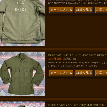
物US NAVY "USS Shenandoah" クルー着用のA-2
｜
｜
60’s ARMY "2nd" OG-107 Cotton Sateen Utility Shi
7,678円
(税込)
[在庫数 1点]
1960’s OG-107 Cotton Sateen Utility Shirt 
にアジャストタブが付く2ndモデルで 1stモデル…
｜
｜
Mid 60’s ARMY OG-107 Utility Shirt Near Mint