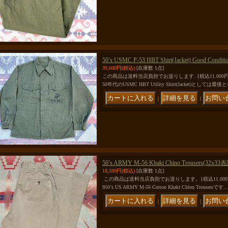
50’s USMC P-53 HBT Shirt(Jacket) Good Conditi
39,600円
(税込)
[在庫数 1点]
この商品は送料当店負担でお送りします. {税込11.00
50年代のUSMC HBT Utility Shirt(Jacket)として
｜
｜
50’s ARMY M-56 Khaki Chino Trousers(
18,590円
(税込)
[在庫数 1点]
この商品は送料当店負担でお送りします。{税込11.00
950’s US ARMY M-56 Cotton Khaki Chino Trousersです
｜
｜