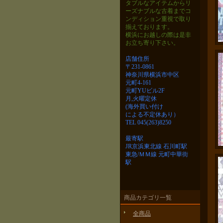
タブルなアイテムから
リ
ーズナブルな古着までコ
ンディション重視で取り
揃えております。
横浜にお越しの際は是非
お立ち寄り下さい。
店舗住所
〒231-0861
神奈川県横浜市中区
元町4-161
元町YUビル2F
月,火曜定休
(海外買い付け
による不定休あり）
TEL 045(263)8250
最寄駅
JR京浜東北線 石川町駅
東急/ＭＭ線 元町中華街
駅
商品カテゴリ一覧
全商品