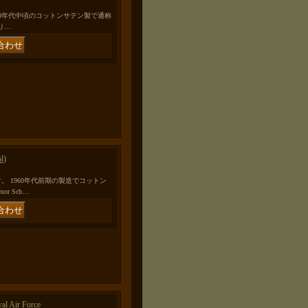
irtです。 1960年代中頃のコットンサテン製で通称
り…
l)
ァイドです。 1960年代前期の製造でコットン
r Sch…
l Air Force