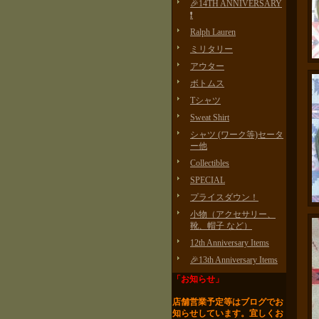
🎉14TH ANNIVERSARY
❗️
Ralph Lauren
ミリタリー
アウター
ボトムス
Tシャツ
Sweat Shirt
シャツ (ワーク等)セータ
ー他
Collectibles
SPECIAL
プライスダウン！
小物（アクセサリー、
靴、帽子 など）
12th Anniversary Items
🎉13th Anniversary Items
「お知らせ」
店舗営業予定等はブログで
お
知らせしています。
宜しくお