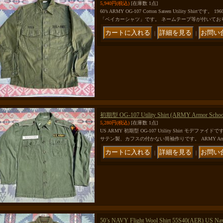
5,940円
(税込)
[在庫数 1点]
60’s ARMY OG-107 Cotton Sateen Utility Sh
「ベイカーシャツ」です。 ネームテープ等が付いてお
｜
｜
初期型 OG-107 Utility Shirt (ARMY Armor Schoo
5,280円
(税込)
[在庫数 1点]
US ARMY 初期型 OG-107 Utility Shirt モデフ
サテン製、カフスの付かない筒袖作りです。 ARMY Armo
｜
｜
50’s NAVY Flight Wool Shirt 55S40(AER) US Nava