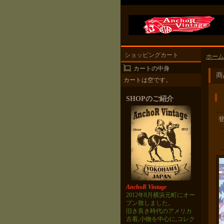
ショッピングカート
ホーム
カートの中身
商
カートは空です。
SHOPのご紹介
AnchoR Vintage
2012年8月横浜元町にオー
プン致しました。
旧き良き時代のアメリカ
古着,小物を中心に,コレク