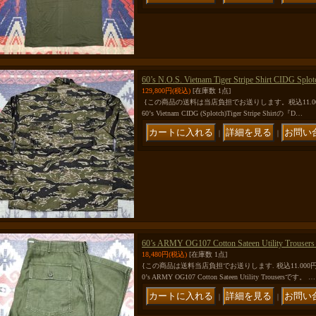
60’s N.O.S. Vietnam Tiger Stripe Shirt CIDG Splot
129,800円
(税込)
[在庫数 1点]
{この商品の送料は当店負担でお送りします。税込11.0
60’s Vietnam CIDG (Splotch)Tiger Stripe Shirtの『D…
｜
｜
60’s ARMY OG107 Cotton Sateen Utility Trousers
18,480円
(税込)
[在庫数 1点]
{この商品は送料当店負担でお送りします. 税込11.00
0’s ARMY OG107 Cotton Sateen Utility Trousersです。 …
｜
｜