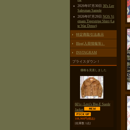
2026年07月30日
30's Lee
Salesman Sample
2026年07月29日
NOS Vi
etnam Tigerstripe Shirt (La
te War Dense)
特定商取引法表示
Blog(入荷情報等）
INSTAGRAM
プライスダウン！
価格を見直しました
60’s~ Levi’s Big-E Suede
Jacket
108,900円
(税込)
[在庫数 1点]