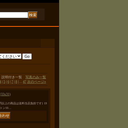
説明付き一覧
写真のみ一覧
4
|
5
|
6
|
7
|
8
|
...
47
次のページ
»
 (33x31)
円以上の商品は送料当店負担です} 19
コットン10…