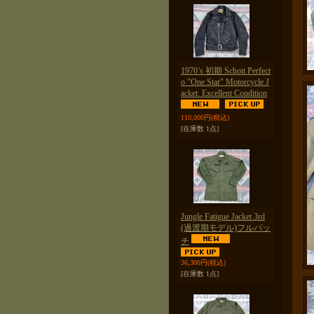
1970’s 初期 Schott Perfect
o "One Star" Motorcycle J
acket. Excellent Condition
110,000円
(税込)
[在庫数 1点]
Jungle Fatigue Jacket 3rd
(過渡期モデル)フルパッ
チ
36,300円
(税込)
[在庫数 1点]