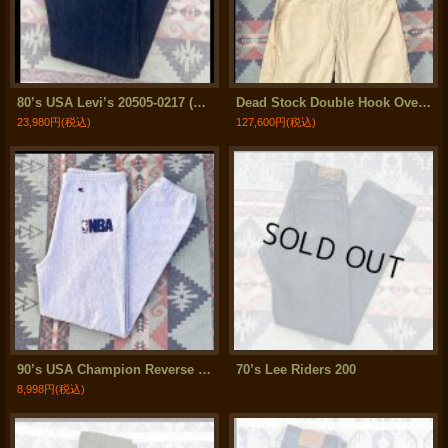
80’s USA Levi’s 20505-0217 (36x33)
Dead Stock Double Hook Overalls 山ポケデザイン (w39 inch)
23,980円
(税込)
127,600円
(税込)
90’s USA Champion Reverse Weave Sweat Pants "NBA"(Large)
70’s Lee Riders 200
8,998円
(税込)