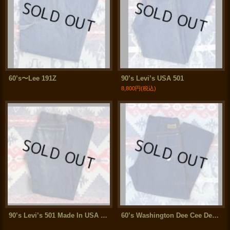
60’s〜Lee 191Z
90’s Levi’s USA 501
8,800円
(税込)
90’s Levi’s 501 Made In USA (バレンシア工場製)
60’s Washington Dee Cee Denim Panrs