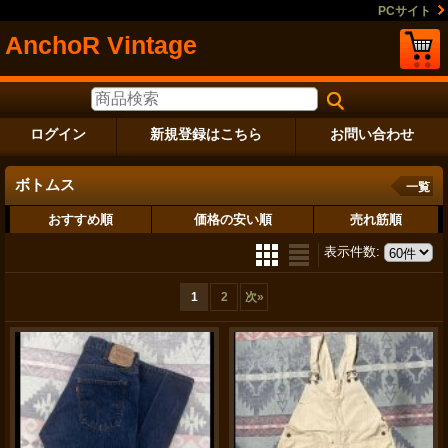
PCサイト
AnchoR Vintage
ログイン
新規登録はこちら
お問い合わせ
ボトムス
一覧
おすすめ順
価格の安い順
売れ筋順
表示件数
:
1
2
次
»