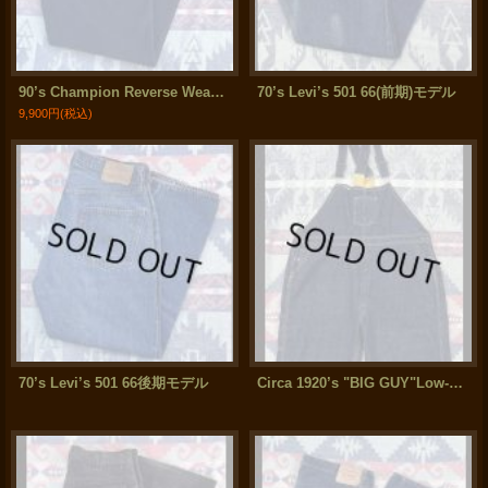
90’s Champion Reverse Weave Sweat Pants
70’s Levi’s 501 66(前期)モデル
9,900円
(税込)
70’s Levi’s 501 66後期モデル
Circa 1920’s "BIG GUY"Low-Back Denim Overalls