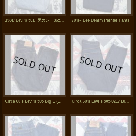
1981’ Levi’s 501 "黒カン" (36x30)
70’s~ Lee Denim Painter Pants
Circa 60’s Levi’s 505 Big E (デカ文字) 32x31
Circa 60’s Levi’s 505-0217 Big-E (approx 31x30.5)