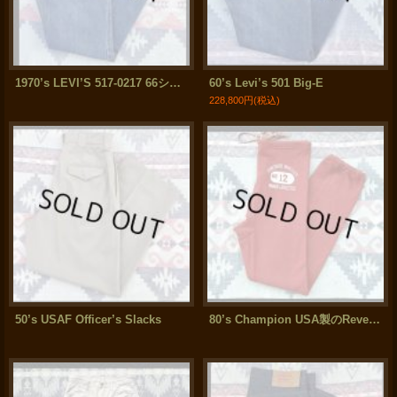
1970’s LEVI’S 517-0217 66シングルモデル (実寸32x31)
60’s Levi’s 501 Big-E
228,800円
(税込)
50’s USAF Officer’s Slacks
80’s Champion USA製のReverse Weave Sweat Pants