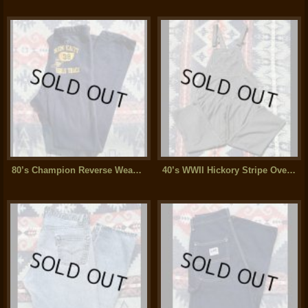
80’s Champion Reverse Weave Pants "Wing Foot"(S)
40’s WWII Hickory Stripe Overalls (山ポケ)