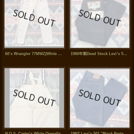
60’s Wrangler 77MWZ(White Twill)
1980年製Dead Stock Levi’s 517-0217 (36x30)
N.O.S. Carter’s White Overalls
1982’ Levi’s 501 "Black Bartack"Model