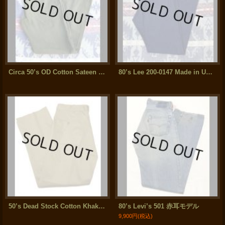
Circa 50’s OD Cotton Sateen Trousers Civilian Model
80’s Lee 200-0147 Made in USA (34x34)
50’s Dead Stock Cotton Khaki Chino Trousers
80’s Levi’s 501 赤耳モデル
9,900円
(税込)