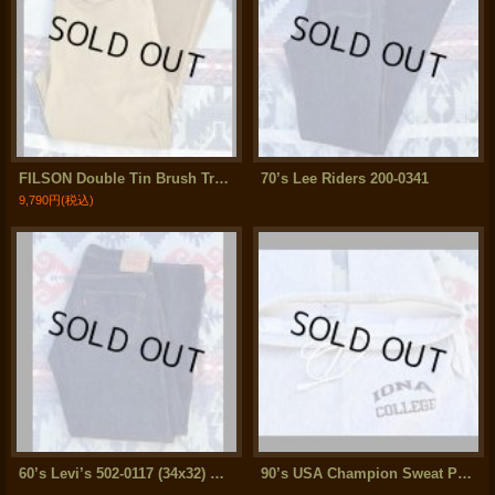
FILSON Double Tin Brush Trousers (size:36)
70’s Lee Riders 200-0341
9,790円
(税込)
60’s Levi’s 502-0117 (34x32) ワンウォッシュレベル P.O.A.
90’s USA Champion Sweat Pants