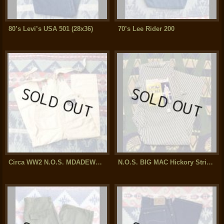
80’s Levi’s USA 501 (28x36)
70’s Lee Rider 200
Circa WW2 N.O.S. MDADEWELL Overalls (38x32)
N.O.S. BIG MAC Hickory Stripe Overalls