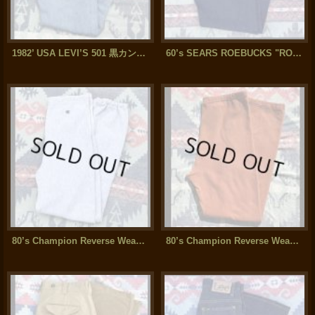
1982’ USA LEVI’S 501 黒カンモデル(33x34)
60’s SEARS ROEBUCKS "ROEBUCKS "Western Denim Jeans
80’s Champion Reverse Weave Sweat Pants (XL)
80’s Champion Reverse Weave Sweat Pants(XXL)