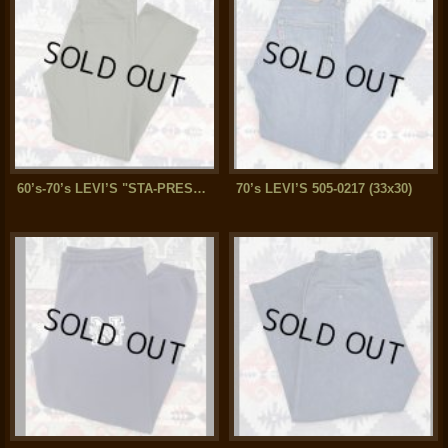
60’s-70’s LEVI’S "STA-PREST" Big-E (スタプレ)
70’s LEVI’S 505-0217 (33x30)