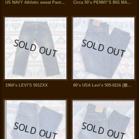
US NAVY Athletic sweat Pants(M)
Circa 50’s PENNY’S BIG MAC DENIM SLACKS
1960’s LEVI’S 501ZXX
80’s USA Levi’s 505-0216 (裾チェーン)