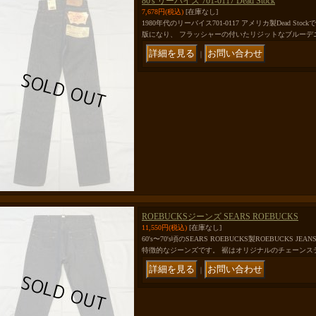
80's リーバイス 701-0117 Dead Stock
7,678円
(税込)
[在庫なし]
1980年代のリーバイス701-0117 アメリカ製Dead St
版になり、 フラッシャーの付いたリジットなブルーデ
｜
ROEBUCKSジーンズ SEARS ROEBUCKS
11,550円
(税込)
[在庫なし]
60's〜70's頃のSEARS ROEBUCKS製ROEBUCKS
特徴的なジーンズです。 裾はオリジナルのチェーンス
｜