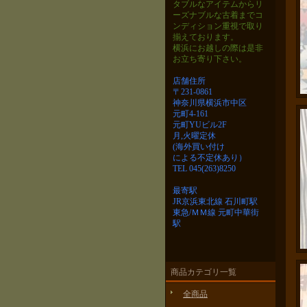
タブルなアイテムから
リ
ーズナブルな古着までコ
ンディション重視で取り
揃えております。
横浜にお越しの際は是非
お立ち寄り下さい。
店舗住所
〒231-0861
神奈川県横浜市中区
元町4-161
元町YUビル2F
月,火曜定休
(海外買い付け
による不定休あり）
TEL 045(263)8250
最寄駅
JR京浜東北線 石川町駅
東急/ＭＭ線 元町中華街
駅
商品カテゴリ一覧
全商品