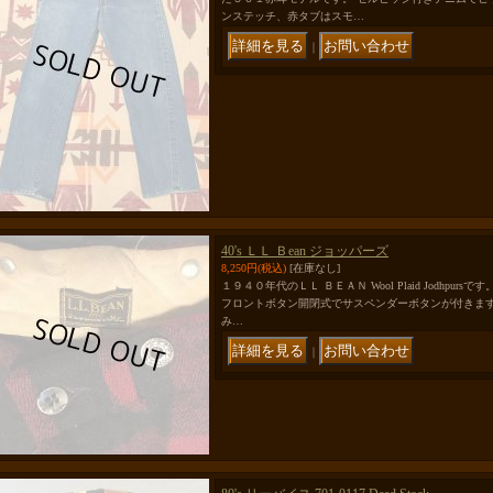
ンステッチ、赤タブはスモ…
｜
40's ＬＬ Ｂean ジョッパーズ
8,250円
(税込)
[在庫なし]
１９４０年代のＬＬ ＢＥＡＮ Wool Plaid Jodhpu
フロントボタン開閉式でサスペンダーボタンが付きます
み…
｜