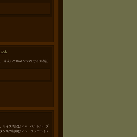
tock
ockです。 未洗いでDead Stockでサイズ表記
－ＭＲ、サイズ表記は２９、ベルトループ
ボタン裏の刻印は２５、ジッパーはG