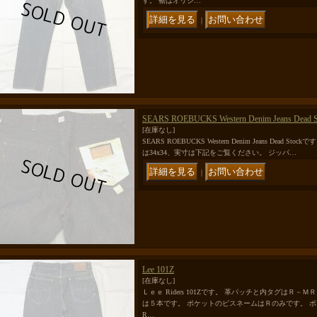
す。 裾はオリジ…
｜
SEARS ROEBUCKS Western Denim Jeans Dead S
[在庫なし]
SEARS ROEBUCKS Western Denim Jeans Dead St
は34x34、実寸は下記をご覧ください。 ジッパ…
｜
Lee 101Z
[在庫なし]
Ｌｅｅ Riders 101Zです。 革パッチと内タグはＲ
は５本です。 ポケットのピスネームはＲのみです。 
R…