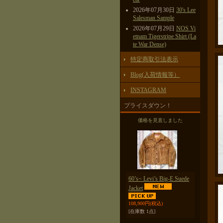
2026年07月30日
30's Lee
Salesman Sample
2026年07月29日
NOS Vi
etnam Tigerstripe Shirt (La
te War Dense)
特定商取引法表示
Blog(入荷情報等）
INSTAGRAM
プライスダウン！
価格を見直しました
60’s~ Levi’s Big-E Suede
Jacket
108,900円
(税込)
[在庫数 1点]