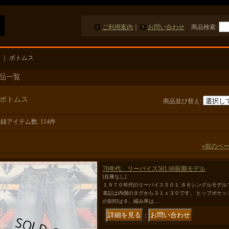
ご利用案内
｜
お問い合わせ
商品検索
:
｜
ボトムス
品一覧
ボトムス
商品並び替え
:
登録アイテム数
:
114件
«
前のペ
70年代 リーバイス501 66前期モデル
[在庫なし]
１９７０年代のリーバイス５０１ ６６シングルモデル
表記は内側のタグから３１ｘ３０です。 ヒップポケッ
の刻印は６、縮み率は…
｜