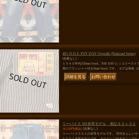
40's N.O.S. PAY DAY Overalls (Railroad Stripe)
[在庫なし]
１９４０年代のDead Stock、PAY DAY ヒッコリ
用のフラッシャー付きDead Stock です。 タグは単
｜
リーバイス 501赤耳モデル 表記３２ｘ３２
18,150円
(税込)
[在庫なし]
リーバイス５０１の赤耳モデルです。 耳付きらしいサ
た５０１赤耳モデルです。 セルビッジ付きデニムでヒ