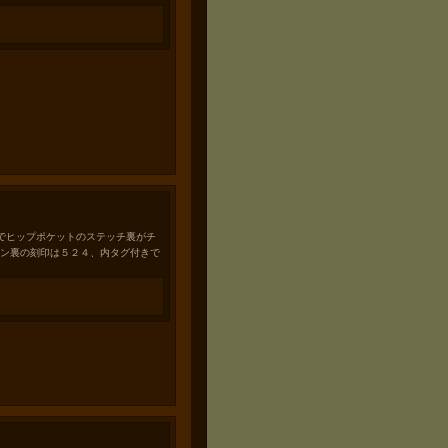
でヒップポケットのステッチ裏がチ
タン裏の刻印は５２４、内タグ付きで