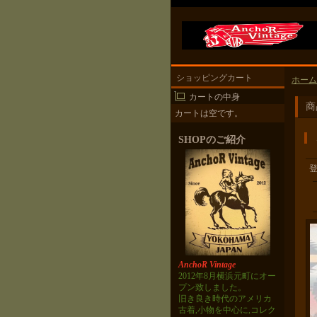
ショッピングカート
ホーム
カートの中身
商
カートは空です。
SHOPのご紹介
AnchoR Vintage
2012年8月横浜元町にオー
プン致しました。
旧き良き時代のアメリカ
古着,小物を中心に,コレク