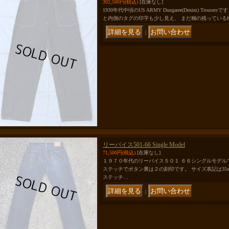
302,500円
(税込)
[在庫なし]
1930年代中頃のUS ARMY Dungaree(Denim) Tro
と内側のタグの印字も少し見え、 まだ糊の残っている
｜
リーバイス501-66 Single Model
71,500円
(税込)
[在庫なし]
１９７０年代のリーバイス５０１ ６６シングルモデル
ステッチでボタン裏は２の刻印です。 サイズ表記は35x
ステッチ…
｜