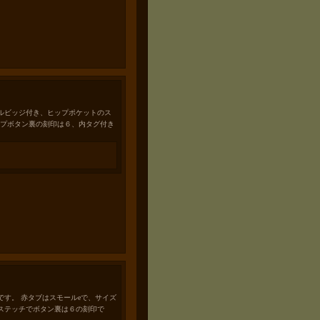
ルビッジ付き、ヒップポケットのス
ップボタン裏の刻印は６、内タグ付き
です。 赤タブはスモールeで、サイズ
ステッチでボタン裏は６の刻印で