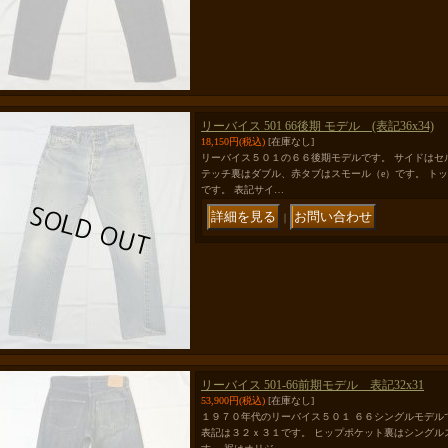
リーバイス 501 66後期 モデル (表記36x34)
18,150円
(税込)
[在庫なし]
リーバイス５０１の６６後期モデルです。 サイドはセ
テッチ裏はダブル、赤タブはスモール（e）です。 ト
です。 表記サイ…
｜
リーバイス 501-66前期モデル 表記32x31
53,900円
(税込)
[在庫なし]
１９７０年代のリーバイス５０１ ６６シングルモデル
表記は３２ｘ３１です。 ヒップポケット裏はシングル