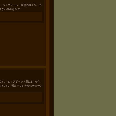
usersです。 ワンウォッシュ状態の極上品、外
様なハリのあるデ…
です。 ヒップポケット裏はシングル
33です。 裾はオリジナルのチェーン