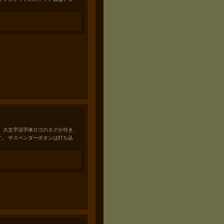
rsです。 大文字活字体ロゴのタグが付き、
。 サスペンダーボタンは打ち込