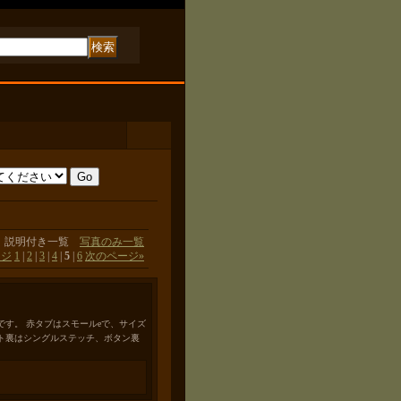
説明付き一覧
写真のみ一覧
ージ
1
|
2
|
3
|
4
|
5
|
6
次のページ
»
です。 赤タブはスモールeで、サイズ
ト裏はシングルステッチ、ボタン裏