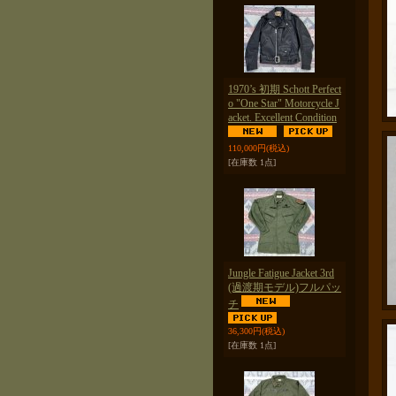
1970’s 初期 Schott Perfect
o "One Star" Motorcycle J
acket. Excellent Condition
110,000円
(税込)
[在庫数 1点]
Jungle Fatigue Jacket 3rd
(過渡期モデル)フルパッ
チ
36,300円
(税込)
[在庫数 1点]