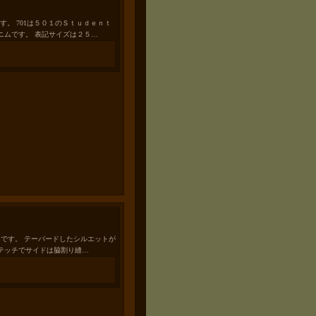
ockです。 701は５０１のＳｔｕｄｅｎｔ
ニムです。 表記サイズは２５…
 JEANSです。 テーパードしたシルエットが
テッチでサイドは脇割り縫…