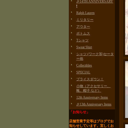
🎉14TH ANNIVERSARY
❗️
Ralph Lauren
ミリタリー
アウター
ボトムス
Tシャツ
Sweat Shirt
シャツ (ワーク等)セータ
ー他
Collectibles
SPECIAL
プライスダウン！
小物（アクセサリー、
靴、帽子 など）
12th Anniversary Items
🎉13th Anniversary Items
「お知らせ」
店舗営業予定等はブログで
お
知らせしています。
宜しくお