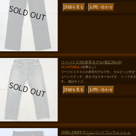
｜
リーバイス501赤耳モデル(表記38x34)
19,250円
(税込)
[在庫なし]
リーバイス５０１の赤耳モデルです。 セルビッジ付き
ェーンステッチ、赤タブはスモールeです。 トップボ
す。 表記サイズ…
｜
1930's ARMYデニムパンツ ワンウォッシュ