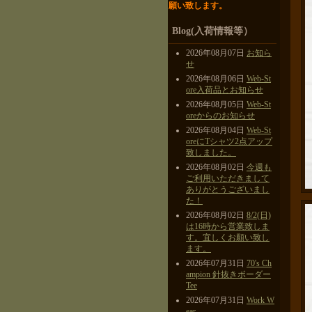
願い致します。
Blog(入荷情報等）
2026年08月07日
お知ら
せ
2026年08月06日
Web-St
ore入荷品とお知らせ
2026年08月05日
Web-St
oreからのお知らせ
2026年08月04日
Web-St
oreにTシャツ2点アップ
致しました。
2026年08月02日
今週も
ご利用いただきまして
ありがとうございまし
た！
2026年08月02日
8/2(日)
は16時から営業致しま
す。宜しくお願い致し
ます。
2026年07月31日
70's Ch
ampion 針抜きボーダー
Tee
2026年07月31日
Work W
ear