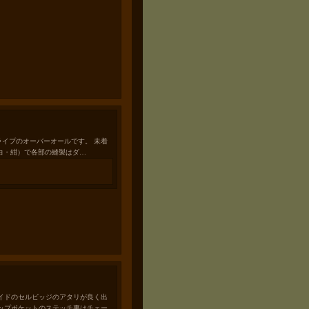
ーストライプのオーバーオールです。 未着
色（白・紺）で各部の縫製はダ…
イドのセルビッジのアタリが良く出
ップポケットのステッチ裏はチェー