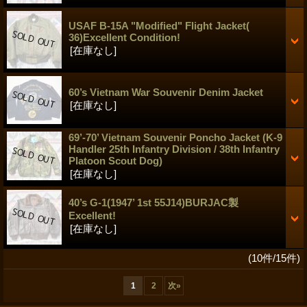
USAF B-15A "Modified" Flight Jacket(
36)Excellent Condition!
[在庫なし]
60’s Vietnam War Souvenir Denim Jacket
[在庫なし]
69’-70’ Vietnam Souvenir Poncho Jacket (K-9
Handler 25th Infantry Division / 38th Infantry
Platoon Scout Dog)
[在庫なし]
40’s G-1(1947’ 1st 55J14)BURJAC製
Excellent!
[在庫なし]
(10件/15件)
1
2
次
»